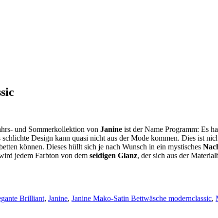
sic
ahrs- und Sommerkollektion von
Janine
ist der Name Programm: Es ha
s schlichte Design kann quasi nicht aus der Mode kommen. Dies ist nich
betten können. Dieses hüllt sich je nach Wunsch in ein mystisches
Nach
 wird jedem Farbton von dem
seidigen Glanz
, der sich aus der Materia
egante Brilliant
,
Janine
,
Janine Mako-Satin Bettwäsche modernclassic
,