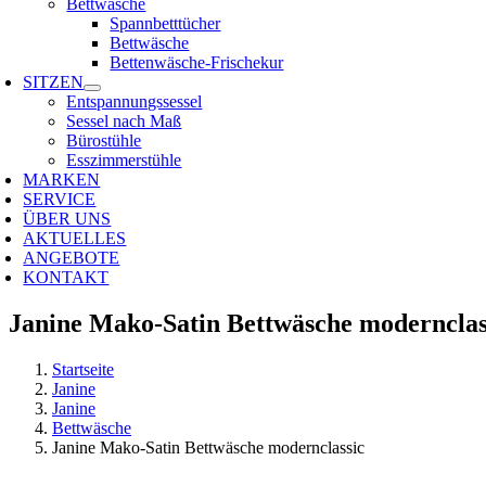
Bettwäsche
Spannbetttücher
Bettwäsche
Bettenwäsche-Frischekur
SITZEN
Entspannungssessel
Sessel nach Maß
Bürostühle
Esszimmerstühle
MARKEN
SERVICE
ÜBER UNS
AKTUELLES
ANGEBOTE
KONTAKT
Janine Mako-Satin Bettwäsche modernclas
Startseite
Janine
Janine
Bettwäsche
Janine Mako-Satin Bettwäsche modernclassic