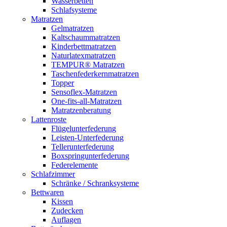
Wasserbetten
Schlafsysteme
Matratzen
Gelmatratzen
Kaltschaummatratzen
Kinderbettmatratzen
Naturlatexmatratzen
TEMPUR® Matratzen
Taschenfederkernmatratzen
Topper
Sensoflex-Matratzen
One-fits-all-Matratzen
Matratzenberatung
Lattenroste
Flügelunterfederung
Leisten-Unterfederung
Tellerunterfederung
Boxspringunterfederung
Federelemente
Schlafzimmer
Schränke / Schranksysteme
Bettwaren
Kissen
Zudecken
Auflagen