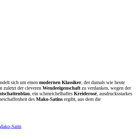
ndelt sich um einen
modernen Klassiker
, der damals wie heute
t zuletzt der cleveren
Wendeeigenschaft
zu verdanken, wegen der
tschattenblau
, ein schmeichelhaftes
Kreiderosé
, ausdrucksstarkes
lbeschaffenheit des
Mako-Satins
ergibt, aus dem die
Mako-Satin