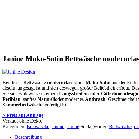
Janine Mako-Satin Bettwäsche modernclas
Bei dieser Bettwäsche
modernclassic
aus
Mako-Satin
aus der Frühj
absolut angesagt ist und sich deswegen großer Beliebtheit erfreut. Da
Sie sich wahlweise in einem
Längsstreifen- oder Gitterliniendesign
Perlblau
, sanftes
Naturell
oder modernes
Anthrazit
. Geschmeichelt
Sommerbettwäsche
gefertigt ist.
> Preis auf Anfrage
Verkauf ohne Deko.
Kategorien:
Bettwäsche
,
Janine
,
Janine
Schlagwörter:
Bettwäsche
,
el
Beschreibung