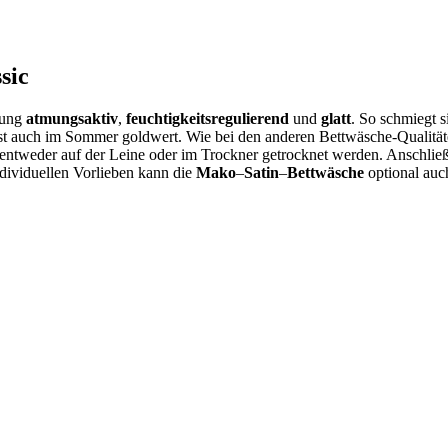
sic
tung
atmungsaktiv
,
feuchtigkeitsregulierend
und
glatt
. So schmiegt 
ist auch im Sommer goldwert. Wie bei den anderen Bettwäsche-Qualitä
tweder auf der Leine oder im Trockner getrocknet werden. Anschließen
dividuellen Vorlieben kann die
Mako
–
Satin
–
Bettwäsche
optional auch