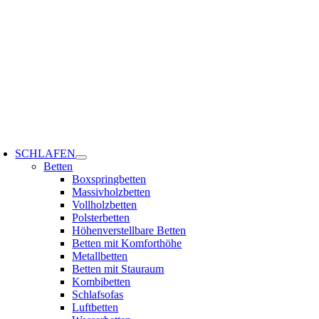
Zum
Inhalt
springen
oggle
avigation
SCHLAFEN
Betten
Boxspringbetten
Massivholzbetten
Vollholzbetten
Polsterbetten
Höhenverstellbare Betten
Betten mit Komforthöhe
Metallbetten
Betten mit Stauraum
Kombibetten
Schlafsofas
Luftbetten