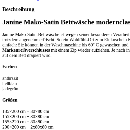
Beschreibung
Janine Mako-Satin Bettwäsche modernclas
Janine Mako-Satin-Bettwäsche ist wegen seiner besonderen Verarbei
trotzdem angenehm erfrischt. So ein Wohlfühl-Ort zum Einkuscheln 
einfach: Sie können in der Waschmaschine bis 60° C gewaschen und en
Markenreißverschlusses
mit einem Zip wieder aufziehen. Je nach in
auf dem Bett drapiert wird.
Farben
anthrazit
hellblau
jadegrün
Größen
135×200 cm + 80×80 cm
155×200 cm + 80×80 cm
155×220 cm + 80×80 cm
200×200 cm + 2x80x80 cm