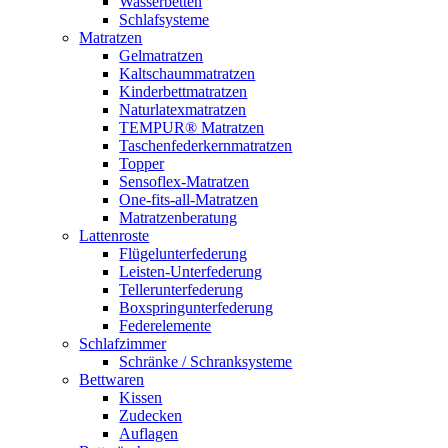
Wasserbetten
Schlafsysteme
Matratzen
Gelmatratzen
Kaltschaummatratzen
Kinderbettmatratzen
Naturlatexmatratzen
TEMPUR® Matratzen
Taschenfederkernmatratzen
Topper
Sensoflex-Matratzen
One-fits-all-Matratzen
Matratzenberatung
Lattenroste
Flügelunterfederung
Leisten-Unterfederung
Tellerunterfederung
Boxspringunterfederung
Federelemente
Schlafzimmer
Schränke / Schranksysteme
Bettwaren
Kissen
Zudecken
Auflagen