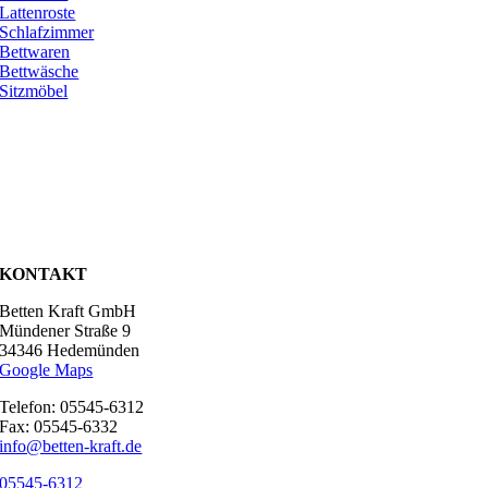
Lattenroste
Schlafzimmer
Bettwaren
Bettwäsche
Sitzmöbel
KONTAKT
Betten Kraft GmbH
Mündener Straße 9
34346 Hedemünden
Google Maps
Telefon: 05545-6312
Fax: 05545-6332
info@betten-kraft.de
05545-6312