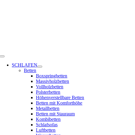
Zum
Inhalt
springen
Toggle
Navigation
SCHLAFEN
Betten
Boxspringbetten
Massivholzbetten
Vollholzbetten
Polsterbetten
Höhenverstellbare Betten
Betten mit Komforthöhe
Metallbetten
Betten mit Stauraum
Kombibetten
Schlafsofas
Luftbetten