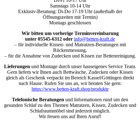
Di-Fr 10-17 Uhr
Samstags 10-14 Uhr
Exklusiv-Beratung: Di-Do 17-19 Uhr (außerhalb der
Öffnungszeiten mit Termin)
Montags geschlossen
Wir bitten um vorherige Terminvereinbarung
unter 05545-6312 oder
info@betten-kraft.de
– für individuelle Kissen- und Matratzen-Beratungen mit
Rückenmessung,
– für die Annahme von Zudecken und Kissen zur Bettenreinigung.
Lieferungen
und Montage durch unser hauseigenes Service Team.
Gern liefern wir Ihnen auch Bettwäsche, Zudecken oder Kissen
gleich als Geschenk verpackt im Bereich Kassel/Göttingen direkt
nach Hause. Rufen Sie uns an, wir beraten Sie gern:
https://www.betten-kraft.shop/produkte
Telefonische Beratungen
und Informationen rund um den
gesunden Schlaf zu den Themen Matratzen, Kissen, Zudecken und
Schlafraummöbel sind jederzeit möglich.
Wir freuen uns auf Ihren Anruf!
Nach
oben