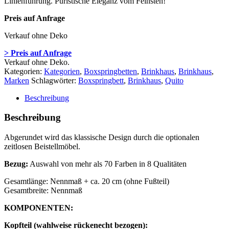
Linienführung. Puristische Eleganz vom Feinsten!
Preis auf Anfrage
Verkauf ohne Deko
> Preis auf Anfrage
Verkauf ohne Deko.
Kategorien:
Kategorien
,
Boxspringbetten
,
Brinkhaus
,
Brinkhaus
,
Marken
Schlagwörter:
Boxspringbett
,
Brinkhaus
,
Quito
Beschreibung
Beschreibung
Abgerundet wird das klassische Design durch die optionalen
zeitlosen Beistellmöbel.
Bezug:
Auswahl von mehr als 70 Farben in 8 Qualitäten
Gesamtlänge: Nennmaß + ca. 20 cm (ohne Fußteil)
Gesamtbreite: Nennmaß
KOMPONENTEN:
Kopfteil (wahlweise rückenecht bezogen):