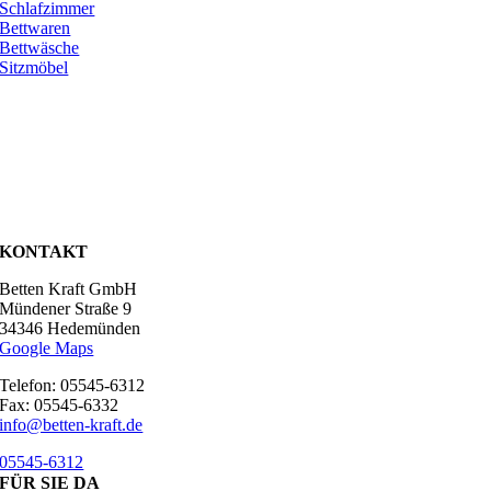
Schlafzimmer
Bettwaren
Bettwäsche
Sitzmöbel
KONTAKT
Betten Kraft GmbH
Mündener Straße 9
34346 Hedemünden
Google Maps
Telefon: 05545-6312
Fax: 05545-6332
info@betten-kraft.de
05545-6312
FÜR SIE DA