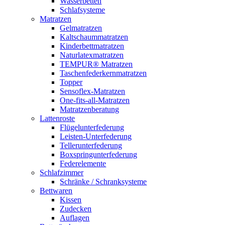
Wasserbetten
Schlafsysteme
Matratzen
Gelmatratzen
Kaltschaummatratzen
Kinderbettmatratzen
Naturlatexmatratzen
TEMPUR® Matratzen
Taschenfederkernmatratzen
Topper
Sensoflex-Matratzen
One-fits-all-Matratzen
Matratzenberatung
Lattenroste
Flügelunterfederung
Leisten-Unterfederung
Tellerunterfederung
Boxspringunterfederung
Federelemente
Schlafzimmer
Schränke / Schranksysteme
Bettwaren
Kissen
Zudecken
Auflagen