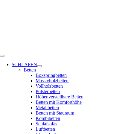
Zum
Inhalt
springen
Toggle
Navigation
SCHLAFEN
Betten
Boxspringbetten
Massivholzbetten
Vollholzbetten
Polsterbetten
Höhenverstellbare Betten
Betten mit Komforthöhe
Metallbetten
Betten mit Stauraum
Kombibetten
Schlafsofas
Luftbetten