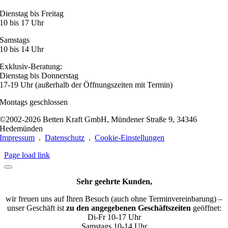
Dienstag bis Freitag
10 bis 17 Uhr
Samstags
10 bis 14 Uhr
Exklusiv-Beratung:
Dienstag bis Donnerstag
17-19 Uhr (außerhalb der Öffnungszeiten mit Termin)
Montags geschlossen
©2002-2026 Betten Kraft GmbH, Mündener Straße 9, 34346
Hedemünden
Impressum
.
Datenschutz
.
Cookie-Einstellungen
Page load link
Sehr geehrte Kunden,
wir freuen uns auf Ihren Besuch (auch ohne Terminvereinbarung) –
unser Geschäft ist
zu den angegebenen Geschäftszeiten
geöffnet:
Di-Fr 10-17 Uhr
Samstags 10-14 Uhr