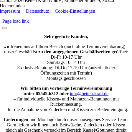
©2002-2026 Betten Kraft GmbH, Mündener Straße 9, 34346
Hedemünden
Impressum
.
Datenschutz
.
Cookie-Einstellungen
Page load link
Sehr geehrte Kunden,
wir freuen uns auf Ihren Besuch (auch ohne Terminvereinbarung) –
unser Geschäft ist
zu den angegebenen Geschäftszeiten
geöffnet:
Di-Fr 10-17 Uhr
Samstags 10-14 Uhr
Exklusiv-Beratung: Di-Do 17-19 Uhr (außerhalb der
Öffnungszeiten mit Termin)
Montags geschlossen
Wir bitten um vorherige Terminvereinbarung
unter 05545-6312 oder
info@betten-kraft.de
– für individuelle Kissen- und Matratzen-Beratungen mit
Rückenmessung,
– für die Annahme von Zudecken und Kissen zur Bettenreinigung.
Lieferungen
und Montage durch unser hauseigenes Service Team.
Gern liefern wir Ihnen auch Bettwäsche, Zudecken oder Kissen
gleich als Geschenk verpackt im Bereich Kassel/Göttingen direkt