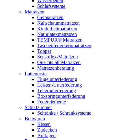
Wasserbetten
Schlafsysteme
Matratzen
Gelmatratzen
Kaltschaummatratzen
Kinderbettmatratzen
Naturlatexmatratzen
TEMPUR® Matratzen
Taschenfederkernmatratzen
Topper
Sensoflex-Matratzen
One-fits-all-Matratzen
Matratzenberatung
Lattenroste
Flügelunterfederung
Leisten-Unterfederung
Tellerunterfederung
Boxspringunterfederung
Federelemente
Schlafzimmer
Schränke / Schranksysteme
Bettwaren
Kissen
Zudecken
Auflagen