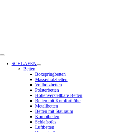
Zum
Inhalt
springen
Toggle
Navigation
SCHLAFEN
Betten
Boxspringbetten
Massivholzbetten
Vollholzbetten
Polsterbetten
Höhenverstellbare Betten
Betten mit Komforthöhe
Metallbetten
Betten mit Stauraum
Kombibetten
Schlafsofas
Luftbetten