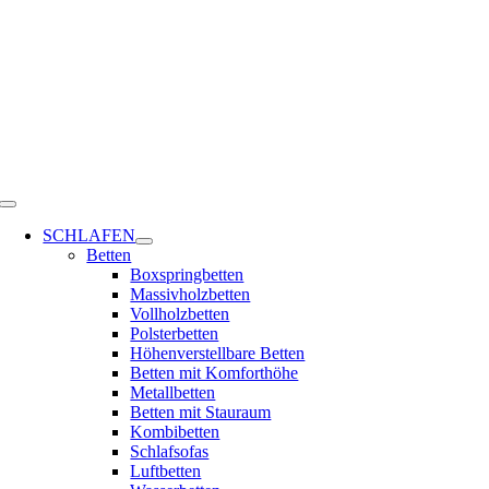
Zum
Inhalt
springen
Toggle
Navigation
SCHLAFEN
Betten
Boxspringbetten
Massivholzbetten
Vollholzbetten
Polsterbetten
Höhenverstellbare Betten
Betten mit Komforthöhe
Metallbetten
Betten mit Stauraum
Kombibetten
Schlafsofas
Luftbetten