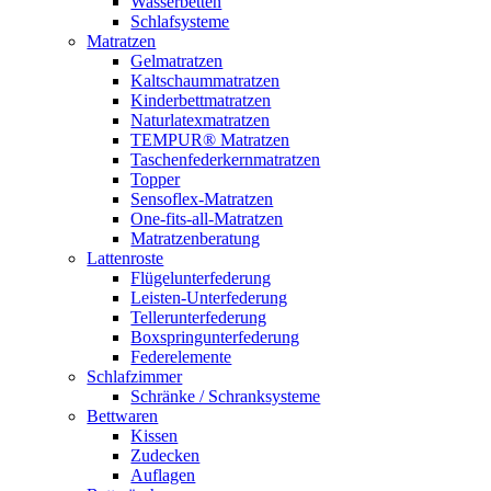
Wasserbetten
Schlafsysteme
Matratzen
Gelmatratzen
Kaltschaummatratzen
Kinderbettmatratzen
Naturlatexmatratzen
TEMPUR® Matratzen
Taschenfederkernmatratzen
Topper
Sensoflex-Matratzen
One-fits-all-Matratzen
Matratzenberatung
Lattenroste
Flügelunterfederung
Leisten-Unterfederung
Tellerunterfederung
Boxspringunterfederung
Federelemente
Schlafzimmer
Schränke / Schranksysteme
Bettwaren
Kissen
Zudecken
Auflagen