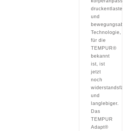
körperanpassend
druckentlastend
und
bewegungsabsor
Technologie,
für die
TEMPUR®
bekannt
ist, ist
jetzt
noch
widerstandsfähig
und
langlebiger.
Das
TEMPUR
Adapt®