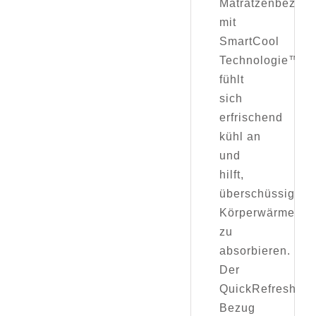
Matratzenbezug
mit
SmartCool
Technologie™
fühlt
sich
erfrischend
kühl an
und
hilft,
überschüssige
Körperwärme
zu
absorbieren.
Der
QuickRefresh™
Bezug