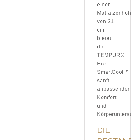
einer
Matratzenhöhe
von 21
cm
bietet
die
TEMPUR®
Pro
SmartCool™
sanft
anpassenden
Komfort
und
Körperunterstütz
DIE