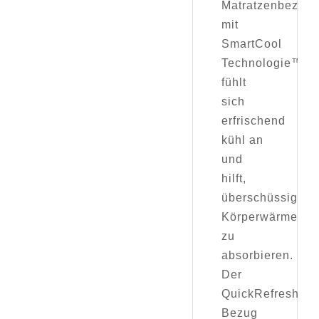
Matratzenbezug
mit
SmartCool
Technologie™
fühlt
sich
erfrischend
kühl an
und
hilft,
überschüssige
Körperwärme
zu
absorbieren.
Der
QuickRefresh™
Bezug