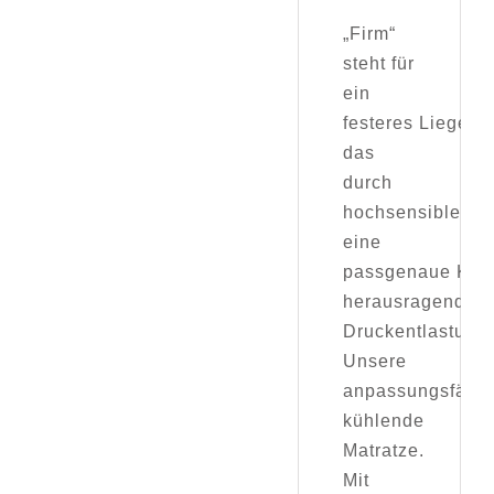
„Firm“
steht für
ein
festeres Liegegef
das
durch
hochsensible Ze
eine
passgenaue Körpe
herausragender
Druckentlastung 
Unsere
anpassungsfähig
kühlende
Matratze.
Mit