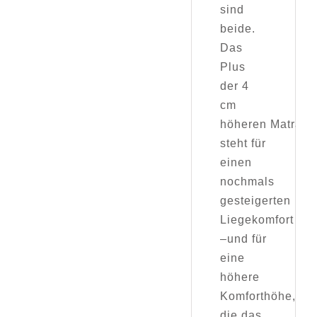
sind
beide.
Das
Plus
der 4
cm
höheren Matratz
steht für
einen
nochmals
gesteigerten
Liegekomfort
–und für
eine
höhere
Komforthöhe,
die das