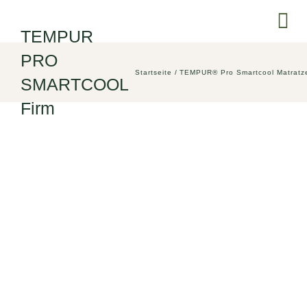
Zum
Tog
Inhalt
TEMPUR
springen
Nav
PRO
SCHL
Startseite
TEMPUR® Pro Smartcool Matratz
SMARTCOOL
Firm
SITZE
MARK
SERV
ÜBER
AKTU