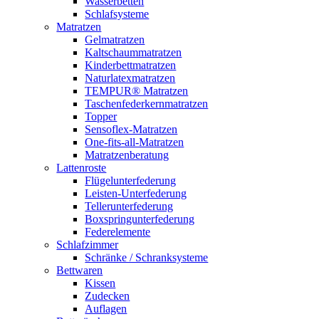
Wasserbetten
Schlafsysteme
Matratzen
Gelmatratzen
Kaltschaummatratzen
Kinderbettmatratzen
Naturlatexmatratzen
TEMPUR® Matratzen
Taschenfederkernmatratzen
Topper
Sensoflex-Matratzen
One-fits-all-Matratzen
Matratzenberatung
Lattenroste
Flügelunterfederung
Leisten-Unterfederung
Tellerunterfederung
Boxspringunterfederung
Federelemente
Schlafzimmer
Schränke / Schranksysteme
Bettwaren
Kissen
Zudecken
Auflagen