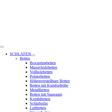
Zum
Inhalt
springen
Toggle
Navigation
SCHLAFEN
Betten
Boxspringbetten
Massivholzbetten
Vollholzbetten
Polsterbetten
Höhenverstellbare Betten
Betten mit Komforthöhe
Metallbetten
Betten mit Stauraum
Kombibetten
Schlafsofas
Luftbetten