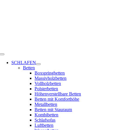
Zum
Inhalt
springen
Toggle
Navigation
SCHLAFEN
Betten
Boxspringbetten
Massivholzbetten
Vollholzbetten
Polsterbetten
Höhenverstellbare Betten
Betten mit Komforthöhe
Metallbetten
Betten mit Stauraum
Kombibetten
Schlafsofas
Luftbetten