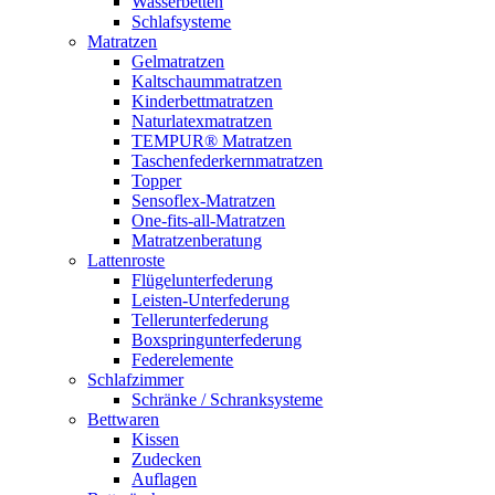
Wasserbetten
Schlafsysteme
Matratzen
Gelmatratzen
Kaltschaummatratzen
Kinderbettmatratzen
Naturlatexmatratzen
TEMPUR® Matratzen
Taschenfederkernmatratzen
Topper
Sensoflex-Matratzen
One-fits-all-Matratzen
Matratzenberatung
Lattenroste
Flügelunterfederung
Leisten-Unterfederung
Tellerunterfederung
Boxspringunterfederung
Federelemente
Schlafzimmer
Schränke / Schranksysteme
Bettwaren
Kissen
Zudecken
Auflagen