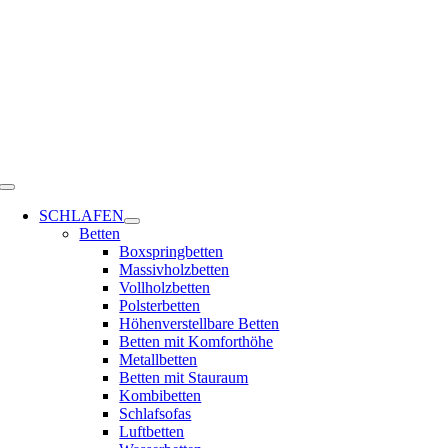
Zum
Inhalt
springen
Toggle
Navigation
SCHLAFEN
Betten
Boxspringbetten
Massivholzbetten
Vollholzbetten
Polsterbetten
Höhenverstellbare Betten
Betten mit Komforthöhe
Metallbetten
Betten mit Stauraum
Kombibetten
Schlafsofas
Luftbetten