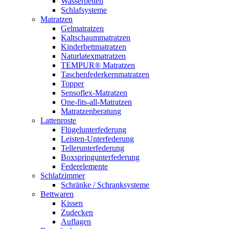
Wasserbetten
Schlafsysteme
Matratzen
Gelmatratzen
Kaltschaummatratzen
Kinderbettmatratzen
Naturlatexmatratzen
TEMPUR® Matratzen
Taschenfederkernmatratzen
Topper
Sensoflex-Matratzen
One-fits-all-Matratzen
Matratzenberatung
Lattenroste
Flügelunterfederung
Leisten-Unterfederung
Tellerunterfederung
Boxspringunterfederung
Federelemente
Schlafzimmer
Schränke / Schranksysteme
Bettwaren
Kissen
Zudecken
Auflagen