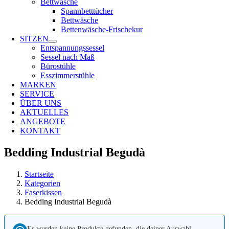
Bettwäsche
Spannbetttücher
Bettwäsche
Bettenwäsche-Frischekur
SITZEN
Entspannungssessel
Sessel nach Maß
Bürostühle
Esszimmerstühle
MARKEN
SERVICE
ÜBER UNS
AKTUELLES
ANGEBOTE
KONTAKT
Bedding Industrial Begudà
Startseite
Kategorien
Faserkissen
Bedding Industrial Begudà
Es wurden keine Produkte gefunden, die deiner Auswahl