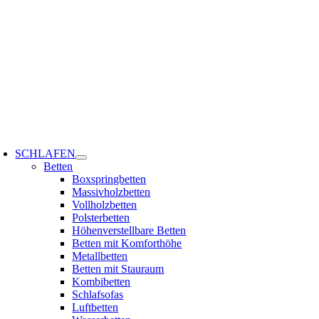
Zum
Inhalt
springen
oggle
avigation
SCHLAFEN
Betten
Boxspringbetten
Massivholzbetten
Vollholzbetten
Polsterbetten
Höhenverstellbare Betten
Betten mit Komforthöhe
Metallbetten
Betten mit Stauraum
Kombibetten
Schlafsofas
Luftbetten