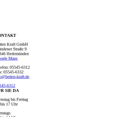
ONTAKT
tten Kraft GmbH
ndener Straße 9
346 Hedemünden
ogle Maps
lefon: 05545-6312
x: 05545-6332
fo@betten-kraft.de
545-6312
R SIE DA
enstag bis Freitag
 bis 17 Uhr
mstags