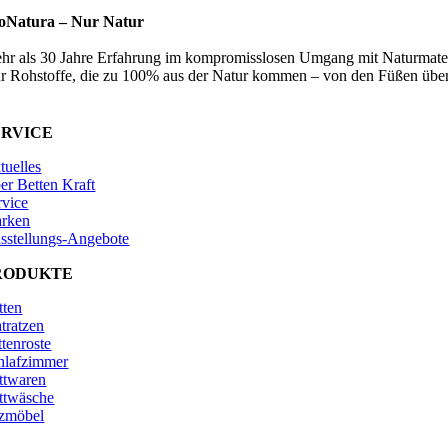
oNatura –
Nur Natur
hr als 30 Jahre Erfahrung im kompromisslosen Umgang mit Naturmater
r Rohstoffe, die zu 100% aus der Natur kommen – von den Füßen über
ERVICE
tuelles
er Betten Kraft
rvice
rken
sstellungs-Angebote
RODUKTE
tten
tratzen
ttenroste
hlafzimmer
ttwaren
ttwäsche
tzmöbel