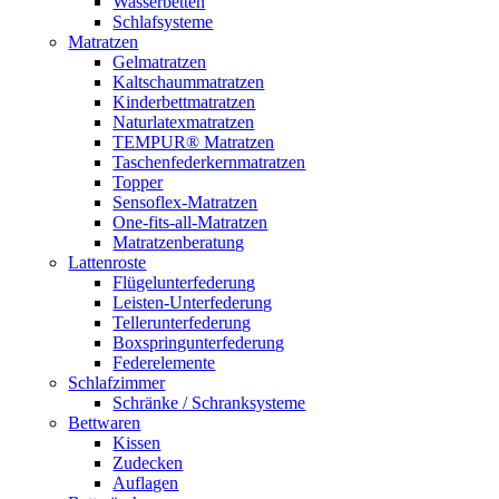
Wasserbetten
Schlafsysteme
Matratzen
Gelmatratzen
Kaltschaummatratzen
Kinderbettmatratzen
Naturlatexmatratzen
TEMPUR® Matratzen
Taschenfederkernmatratzen
Topper
Sensoflex-Matratzen
One-fits-all-Matratzen
Matratzenberatung
Lattenroste
Flügelunterfederung
Leisten-Unterfederung
Tellerunterfederung
Boxspringunterfederung
Federelemente
Schlafzimmer
Schränke / Schranksysteme
Bettwaren
Kissen
Zudecken
Auflagen