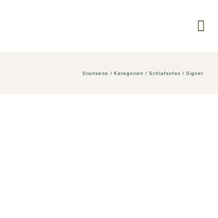
Tog
Nav
SCHL
Startseite
Kategorien
Schlafsofas
Signet
SITZ
MARK
SERV
ÜBER
AKTU