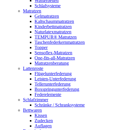
Wasserbetten
Schlafsysteme
Matratzen
Gelmatratzen
Kaltschaummatratzen
Kinderbettmatratzen
Naturlatexmatratzen
TEMPUR® Matratzen
Taschenfederkernmatratzen
Topper
Sensoflex-Matratzen
One-fits-all-Matratzen
Matratzenberatung
Lattenroste
Flügelunterfederung
Leisten-Unterfederung
Tellerunterfederung
Boxspringunterfederung
Federelemente
Schlafzimmer
Schränke / Schranksysteme
Bettwaren
Kissen
Zudecken
Auflagen