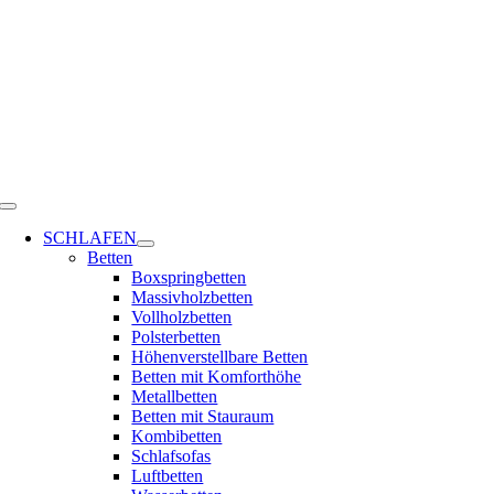
Zum
Inhalt
springen
Toggle
Navigation
SCHLAFEN
Betten
Boxspringbetten
Massivholzbetten
Vollholzbetten
Polsterbetten
Höhenverstellbare Betten
Betten mit Komforthöhe
Metallbetten
Betten mit Stauraum
Kombibetten
Schlafsofas
Luftbetten