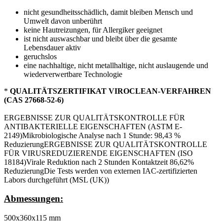
nicht gesundheitsschädlich, damit bleiben Mensch und
Umwelt davon unberührt
keine Hautreizungen, für Allergiker geeignet
ist nicht auswaschbar und bleibt über die gesamte
Lebensdauer aktiv
geruchslos
eine nachhaltige, nicht metallhaltige, nicht auslaugende und
wiederverwertbare Technologie
*
QUALITÄTSZERTIFIKAT VIROCLEAN-VERFAHREN
(CAS 27668-52-6)
ERGEBNISSE ZUR QUALITÄTSKONTROLLE FÜR
ANTIBAKTERIELLE EIGENSCHAFTEN (ASTM E-
2149)Mikrobiologische Analyse nach 1 Stunde: 98,43 %
ReduzierungERGEBNISSE ZUR QUALITÄTSKONTROLLE
FÜR VIRUSREDUZIERENDE EIGENSCHAFTEN (ISO
18184)Virale Reduktion nach 2 Stunden Kontaktzeit 86,62%
ReduzierungDie Tests werden von externen IAC-zertifizierten
Labors durchgeführt (MSL (UK))
Abmessungen:
500x360x115 mm