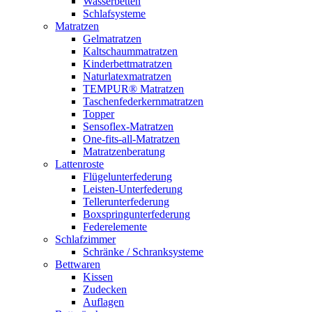
Wasserbetten
Schlafsysteme
Matratzen
Gelmatratzen
Kaltschaummatratzen
Kinderbettmatratzen
Naturlatexmatratzen
TEMPUR® Matratzen
Taschenfederkernmatratzen
Topper
Sensoflex-Matratzen
One-fits-all-Matratzen
Matratzenberatung
Lattenroste
Flügelunterfederung
Leisten-Unterfederung
Tellerunterfederung
Boxspringunterfederung
Federelemente
Schlafzimmer
Schränke / Schranksysteme
Bettwaren
Kissen
Zudecken
Auflagen