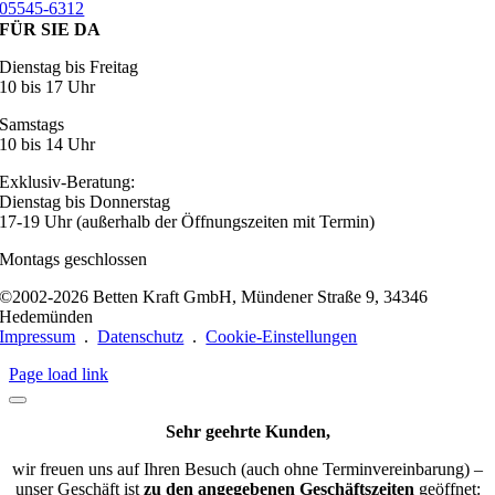
05545-6312
FÜR SIE DA
Dienstag bis Freitag
10 bis 17 Uhr
Samstags
10 bis 14 Uhr
Exklusiv-Beratung:
Dienstag bis Donnerstag
17-19 Uhr (außerhalb der Öffnungszeiten mit Termin)
Montags geschlossen
©2002-2026 Betten Kraft GmbH, Mündener Straße 9, 34346
Hedemünden
Impressum
.
Datenschutz
.
Cookie-Einstellungen
Page load link
Sehr geehrte Kunden,
wir freuen uns auf Ihren Besuch (auch ohne Terminvereinbarung) –
unser Geschäft ist
zu den angegebenen Geschäftszeiten
geöffnet: