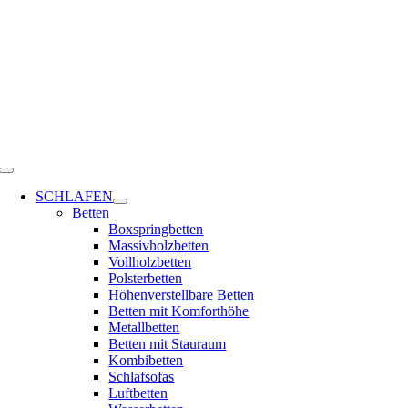
Zum
Inhalt
springen
Toggle
Navigation
SCHLAFEN
Betten
Boxspringbetten
Massivholzbetten
Vollholzbetten
Polsterbetten
Höhenverstellbare Betten
Betten mit Komforthöhe
Metallbetten
Betten mit Stauraum
Kombibetten
Schlafsofas
Luftbetten