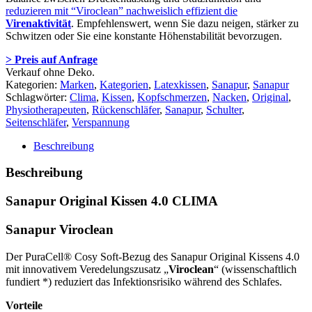
reduzieren mit “Viroclean” nachweislich effizient die
Virenaktivität
. Empfehlenswert, wenn Sie dazu neigen, stärker zu
Schwitzen oder Sie eine konstante Höhenstabilität bevorzugen.
> Preis auf Anfrage
Verkauf ohne Deko.
Kategorien:
Marken
,
Kategorien
,
Latexkissen
,
Sanapur
,
Sanapur
Schlagwörter:
Clima
,
Kissen
,
Kopfschmerzen
,
Nacken
,
Original
,
Physiotherapeuten
,
Rückenschläfer
,
Sanapur
,
Schulter
,
Seitenschläfer
,
Verspannung
Beschreibung
Beschreibung
Sanapur Original Kissen 4.0 CLIMA
Sanapur Viroclean
Der PuraCell® Cosy Soft-Bezug des Sanapur Original Kissens 4.0
mit innovativem Veredelungszusatz „
Viroclean
“ (wissenschaftlich
fundiert *) reduziert das Infektionsrisiko während des Schlafes.
Vorteile