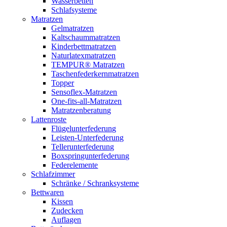
Wasserbetten
Schlafsysteme
Matratzen
Gelmatratzen
Kaltschaummatratzen
Kinderbettmatratzen
Naturlatexmatratzen
TEMPUR® Matratzen
Taschenfederkernmatratzen
Topper
Sensoflex-Matratzen
One-fits-all-Matratzen
Matratzenberatung
Lattenroste
Flügelunterfederung
Leisten-Unterfederung
Tellerunterfederung
Boxspringunterfederung
Federelemente
Schlafzimmer
Schränke / Schranksysteme
Bettwaren
Kissen
Zudecken
Auflagen