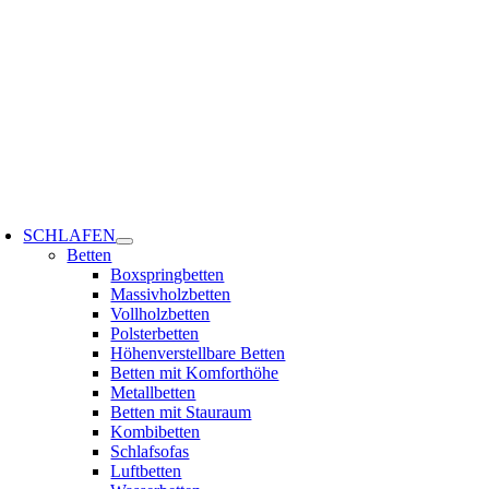
Zum
Inhalt
springen
oggle
avigation
SCHLAFEN
Betten
Boxspringbetten
Massivholzbetten
Vollholzbetten
Polsterbetten
Höhenverstellbare Betten
Betten mit Komforthöhe
Metallbetten
Betten mit Stauraum
Kombibetten
Schlafsofas
Luftbetten