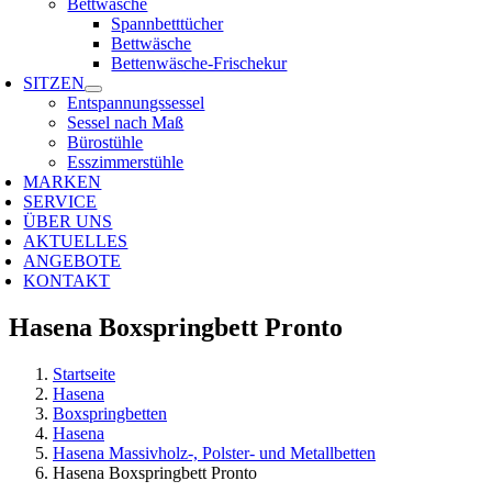
Bettwäsche
Spannbetttücher
Bettwäsche
Bettenwäsche-Frischekur
SITZEN
Entspannungssessel
Sessel nach Maß
Bürostühle
Esszimmerstühle
MARKEN
SERVICE
ÜBER UNS
AKTUELLES
ANGEBOTE
KONTAKT
Hasena Boxspringbett Pronto
Startseite
Hasena
Boxspringbetten
Hasena
Hasena Massivholz-, Polster- und Metallbetten
Hasena Boxspringbett Pronto