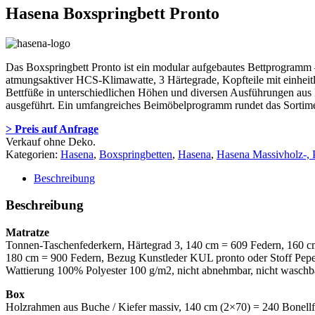
Hasena Boxspringbett Pronto
Das Boxspringbett Pronto ist ein modular aufgebautes Bettprogramm – 
atmungsaktiver HCS-Klimawatte, 3 Härtegrade, Kopfteile mit einheitl
Bettfüße in unterschiedlichen Höhen und diversen Ausführungen aus H
ausgeführt. Ein umfangreiches Beimöbelprogramm rundet das Sortime
> Preis auf Anfrage
Verkauf ohne Deko.
Kategorien:
Hasena
,
Boxspringbetten
,
Hasena
,
Hasena Massivholz-, P
Beschreibung
Beschreibung
Matratze
Tonnen-Taschenfederkern, Härtegrad 3, 140 cm = 609 Federn, 160 c
180 cm = 900 Federn, Bezug Kunstleder KUL pronto oder Stoff Pepe 
Wattierung 100% Polyester 100 g/m2, nicht abnehmbar, nicht waschb
Box
Holzrahmen aus Buche / Kiefer massiv, 140 cm (2×70) = 240 Bonellf