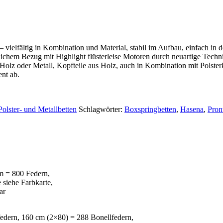
vielfältig in Kombination und Material, stabil im Aufbau, einfach in 
ichem Bezug mit Highlight flüsterleise Motoren durch neuartige Techn
olz oder Metall, Kopfteile aus Holz, auch in Kombination mit Polsterk
nt ab.
olster- und Metallbetten
Schlagwörter:
Boxspringbetten
,
Hasena
,
Pron
m = 800 Federn,
siehe Farbkarte,
ar
edern, 160 cm (2×80) = 288 Bonellfedern,