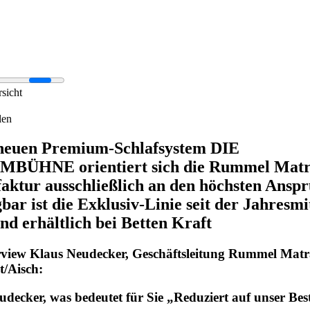
rsicht
len
neuen Premium-Schlafsystem DIE
BÜHNE orientiert sich die Rummel Matr
ktur ausschließlich an den höchsten Anspr
bar ist die Exklusiv-Linie seit der Jahresmi
nd erhältlich bei Betten Kraft
rview Klaus Neudecker, Geschäftsleitung Rummel Matr
t/Aisch:
udecker, was bedeutet für Sie „Reduziert auf unser Bes