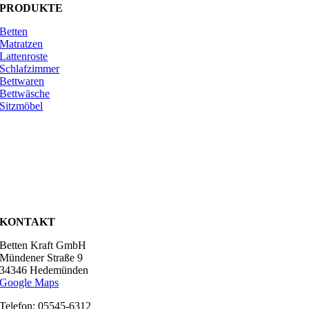
PRODUKTE
Betten
Matratzen
Lattenroste
Schlafzimmer
Bettwaren
Bettwäsche
Sitzmöbel
KONTAKT
Betten Kraft GmbH
Mündener Straße 9
34346 Hedemünden
Google Maps
Telefon: 05545-6312