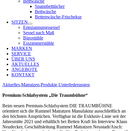
Bettwäsche
Spannbetttücher
Bettwäsche
Bettenwäsche-Frischekur
SITZEN
Entspannungssessel
Sessel nach Maß
Bürostühle
Esszimmerstühle
MARKEN
SERVICE
ÜBER UNS
AKTUELLES
ANGEBOTE
KONTAKT
Aktuelles
,
Matratzen
,
Produkte
,
Unterfederungen
Premium-Schlafsystem „Die Traumbühne“
Beim neuen Premium-Schlafsystem DIE TRAUMBÜHNE
orientiert sich die Rummel Matratzen Manufaktur ausschließlich an
den höchsten Ansprüchen. Verfügbar ist die Exklusiv-Linie seit der
Jahresmitte 2021 und erhältlich bei Betten Kraft Im Interview Klaus
Neudecker, Geschäftsleitung Rummel Matratzen Neustadt/Aisch: