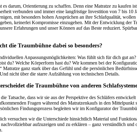
t es darum, Orientierung zu schaffen. Denn eine Matratze zu kaufen ist
erheit verbunden und immer eine langfristige Investition von 7 bis 10 J
igen, mit besonders hohen Ansprüchen an ihre Schlafqualität, wollen 
t geben, keinerlei Kompromisse einzugehen. Mit der Entwicklung der 
unsere Erfahrungen und unser Können auf das Beste reduziert. Spürba
ht die Traumbühne dabei so besonders?
ndividuellen Anpassungsmöglichkeiten: Was fühlt sich für dich gut an
bist du? Welche Körperform hast du? Wir kommen bei der Konfigurati
“ Matratze ganz stark über das Gefühl und die persönlichen Bedürfniss
 Und nicht über die starre Aufzählung von technischen Details.
erscheidet die Traumbühne von anderen Schlafsystem
die Tatsache, dass wir sie aus der Perspektive des Schläfers entwickelt
ufkommenden Fragen während des Matratzenkaufs in den Mittelpunkt st
sönlichen Findungsprozess begleiten wir im Konfigurator der Traumb
ich versuchen wir die Unterschiede hinsichtlich Material und Funktional
nachvollziehbar aufzuzeigen und zu erklären – ganz verständlich und 
n.