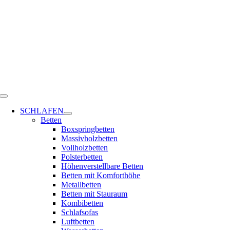
Zum
Inhalt
springen
Toggle
Navigation
SCHLAFEN
Betten
Boxspringbetten
Massivholzbetten
Vollholzbetten
Polsterbetten
Höhenverstellbare Betten
Betten mit Komforthöhe
Metallbetten
Betten mit Stauraum
Kombibetten
Schlafsofas
Luftbetten