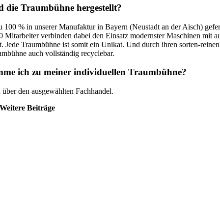
d die Traumbühne hergestellt?
u 100 % in unserer Manufaktur in Bayern (Neustadt an der Aisch) gefert
 Mitarbeiter verbinden dabei den Einsatz modernster Maschinen mit 
. Jede Traumbühne ist somit ein Unikat. Und durch ihren sorten-reine
aumbühne auch vollständig recyclebar.
me ich zu meiner individuellen Traumbühne?
 über den ausgewählten Fachhandel.
Weitere Beiträge