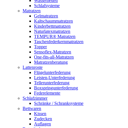
Wasserbetten
Schlafsysteme
Matratzen
Gelmatratzen
Kaltschaummatratzen
Kinderbettmatratzen
Naturlatexmatratzen
TEMPUR® Matratzen
Taschenfederkernmatratzen
Topper
Sensoflex-Matratzen
One-fits-all-Matratzen
Matratzenberatung
Lattenroste
Flügelunterfederung
Leisten-Unterfederung
Tellerunterfederung
Boxspringunterfederung
Federelemente
Schlafzimmer
Schränke / Schranksysteme
Bettwaren
Kissen
Zudecken
Auflagen