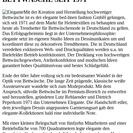
Mit der Kreation und Herstellung hochwertiger
Bettwäsche ist es der elegante bed-linen fashion GmbH gelungen,
sich seit 1971 auf dem Markt für Heimtextilien zu behaupten und
heute als Trendsetter für Bettwäschemode in Deutschland zu gelten.
Das Erfolgsgeheimnis liegt in der Unternehmensphilosophie:
elegante setzt im eigenen Studio Ideen zu Dessinunikaten um und
koordiniert diese zu dekorativen Trendthemen. Die in Deutschland
veredelten exklusiven Web- und Druckqualitäten werden u.a. im
Bielefelder Betrieb konfektioniert. Der Dreiklang von hochwertigen
Bettwäschegeweben, Atelierkonfektion und modischen Ideen
garantiert hohes Qualitätsniveau und bestes Schlafgefühl.
Ende der 60er Jahre vollzog sich ein bedeutsamer Wandel in der
Optik von Bettwäsche. Die lange Zeit prägende, klassische weiße
Aussteuerware wandelte sich zum Modeprodukt. Mit dem
Anspruch, stilvolle Bettwäsche im Premium-Bereich zu entwerfen
und herzustellen, gründeten Lutz Rehlaender und Dietrich
Peperkorn 1971 das Unternehmen Elegante. Die Handschrift edler,
dem jeweiligen Dessin angepassten Garnierungsart gab den
elegante-Kollektionen bald eine individuelle Note.
Mit einer kleinen Belegschaft von fünfzehn Mitarbeitern und einer
Betriebsfläche von 700 Quadratmetern legte elegante den