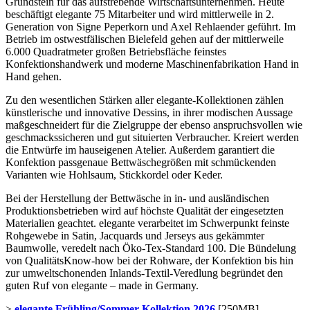
Grundstein für das aufstrebende Wirtschaftsunternehmen. Heute
beschäftigt elegante 75 Mitarbeiter und wird mittlerweile in 2.
Generation von Signe Peperkorn und Axel Rehlaender geführt. Im
Betrieb im ostwestfälischen Bielefeld gehen auf der mittlerweile
6.000 Quadratmeter großen Betriebsfläche feinstes
Konfektionshandwerk und moderne Maschinenfabrikation Hand in
Hand gehen.
Zu den wesentlichen Stärken aller elegante-Kollektionen zählen
künstlerische und innovative Dessins, in ihrer modischen Aussage
maßgeschneidert für die Zielgruppe der ebenso anspruchsvollen wie
geschmackssicheren und gut situierten Verbraucher. Kreiert werden
die Entwürfe im hauseigenen Atelier. Außerdem garantiert die
Konfektion passgenaue Bettwäschegrößen mit schmückenden
Varianten wie Hohlsaum, Stickkordel oder Keder.
Bei der Herstellung der Bettwäsche in in- und ausländischen
Produktionsbetrieben wird auf höchste Qualität der eingesetzten
Materialien geachtet. elegante verarbeitet im Schwerpunkt feinste
Rohgewebe in Satin, Jacquards und Jerseys aus gekämmter
Baumwolle, veredelt nach Öko-Tex-Standard 100. Die Bündelung
von QualitätsKnow-how bei der Rohware, der Konfektion bis hin
zur umweltschonenden Inlands-Textil-Veredlung begründet den
guten Ruf von elegante – made in Germany.
>
elegante Frühling/Sommer Kollektion 2026
[250MB]