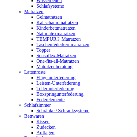
Wasserbetten
Schlafsysteme
Matratzen
Gelmatratzen
Kaltschaummatratzen
Kinderbettmatratzen
Naturlatexmatratzen
TEMPUR® Matratzen
Taschenfederkernmatratzen
Topper
Sensoflex-Matratzen
One-fits-all-Matratzen
Matratzenberatung
Lattenroste
Flügelunterfederung
Leisten-Unterfederung
Tellerunterfederung
Boxspringunterfederung
Federelemente
Schlafzimmer
Schränke / Schranksysteme
Bettwaren
Kissen
Zudecken
Auflagen