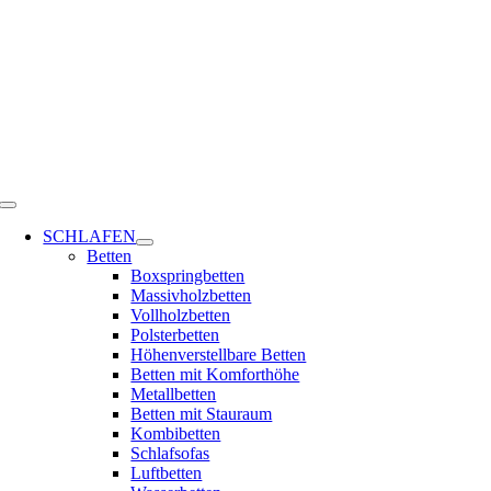
Zum
Inhalt
springen
Toggle
Navigation
SCHLAFEN
Betten
Boxspringbetten
Massivholzbetten
Vollholzbetten
Polsterbetten
Höhenverstellbare Betten
Betten mit Komforthöhe
Metallbetten
Betten mit Stauraum
Kombibetten
Schlafsofas
Luftbetten