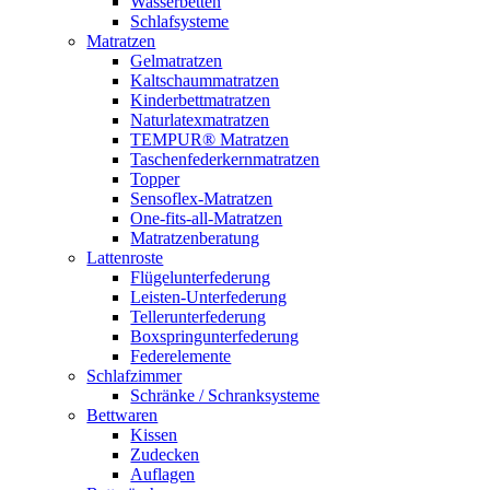
Wasserbetten
Schlafsysteme
Matratzen
Gelmatratzen
Kaltschaummatratzen
Kinderbettmatratzen
Naturlatexmatratzen
TEMPUR® Matratzen
Taschenfederkernmatratzen
Topper
Sensoflex-Matratzen
One-fits-all-Matratzen
Matratzenberatung
Lattenroste
Flügelunterfederung
Leisten-Unterfederung
Tellerunterfederung
Boxspringunterfederung
Federelemente
Schlafzimmer
Schränke / Schranksysteme
Bettwaren
Kissen
Zudecken
Auflagen