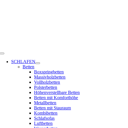
Zum
Inhalt
springen
Toggle
Navigation
SCHLAFEN
Betten
Boxspringbetten
Massivholzbetten
Vollholzbetten
Polsterbetten
Höhenverstellbare Betten
Betten mit Komforthöhe
Metallbetten
Betten mit Stauraum
Kombibetten
Schlafsofas
Luftbetten