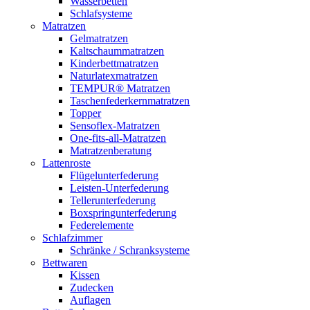
Wasserbetten
Schlafsysteme
Matratzen
Gelmatratzen
Kaltschaummatratzen
Kinderbettmatratzen
Naturlatexmatratzen
TEMPUR® Matratzen
Taschenfederkernmatratzen
Topper
Sensoflex-Matratzen
One-fits-all-Matratzen
Matratzenberatung
Lattenroste
Flügelunterfederung
Leisten-Unterfederung
Tellerunterfederung
Boxspringunterfederung
Federelemente
Schlafzimmer
Schränke / Schranksysteme
Bettwaren
Kissen
Zudecken
Auflagen