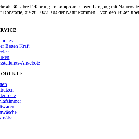
hr als 30 Jahre Erfahrung im kompromisslosen Umgang mit Naturmater
r Rohstoffe, die zu 100% aus der Natur kommen – von den Füßen über
ERVICE
tuelles
er Betten Kraft
rvice
rken
sstellungs-Angebote
RODUKTE
tten
tratzen
ttenroste
hlafzimmer
ttwaren
ttwäsche
tzmöbel