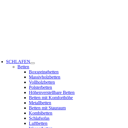
Zum
Inhalt
springen
oggle
avigation
SCHLAFEN
Betten
Boxspringbetten
Massivholzbetten
Vollholzbetten
Polsterbetten
Höhenverstellbare Betten
Betten mit Komforthöhe
Metallbetten
Betten mit Stauraum
Kombibetten
Schlafsofas
Luftbetten