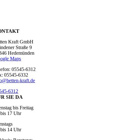
ONTAKT
tten Kraft GmbH
ndener Straße 9
346 Hedemünden
ogle Maps
lefon: 05545-6312
x: 05545-6332
fo@betten-kraft.de
545-6312
R SIE DA
enstag bis Freitag
 bis 17 Uhr
mstags
 bis 14 Uhr