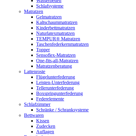
Wasserbetten
Schlafsysteme
Matratzen
Gelmatratzen
Kaltschaummatratzen
Kinderbettmatratzen
Naturlatexmatratzen
TEMPUR® Matratzen
Taschenfederkernmatratzen
Topper
Sensoflex-Matratzen
One-fits-all-Matratzen
Matratzenberatung
Lattenroste
Flügelunterfederung
Leisten-Unterfederung
Tellerunterfederung
Boxspringunterfederung
Federelemente
Schlafzimmer
Schränke / Schranksysteme
Bettwaren
Kissen
Zudecken
Auflagen