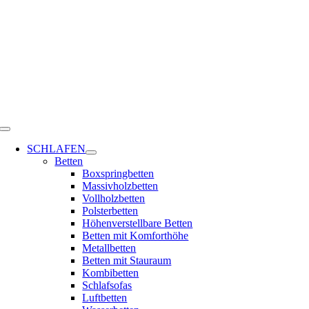
Zum
Inhalt
springen
Toggle
Navigation
SCHLAFEN
Betten
Boxspringbetten
Massivholzbetten
Vollholzbetten
Polsterbetten
Höhenverstellbare Betten
Betten mit Komforthöhe
Metallbetten
Betten mit Stauraum
Kombibetten
Schlafsofas
Luftbetten