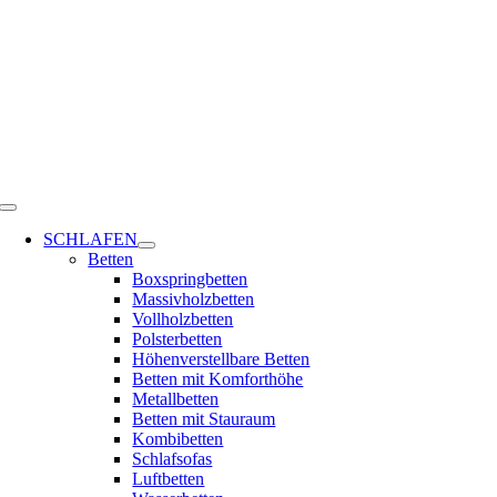
Zum
Inhalt
springen
Toggle
Navigation
SCHLAFEN
Betten
Boxspringbetten
Massivholzbetten
Vollholzbetten
Polsterbetten
Höhenverstellbare Betten
Betten mit Komforthöhe
Metallbetten
Betten mit Stauraum
Kombibetten
Schlafsofas
Luftbetten