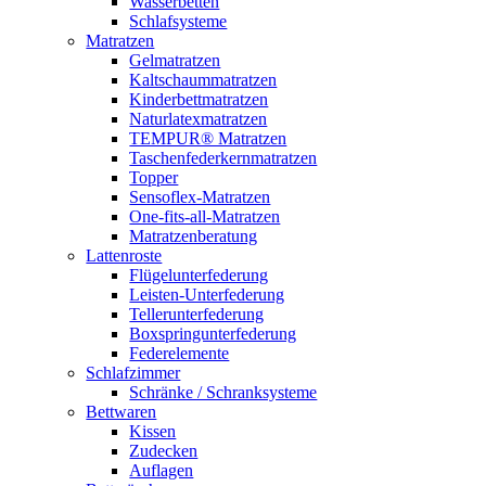
Wasserbetten
Schlafsysteme
Matratzen
Gelmatratzen
Kaltschaummatratzen
Kinderbettmatratzen
Naturlatexmatratzen
TEMPUR® Matratzen
Taschenfederkernmatratzen
Topper
Sensoflex-Matratzen
One-fits-all-Matratzen
Matratzenberatung
Lattenroste
Flügelunterfederung
Leisten-Unterfederung
Tellerunterfederung
Boxspringunterfederung
Federelemente
Schlafzimmer
Schränke / Schranksysteme
Bettwaren
Kissen
Zudecken
Auflagen