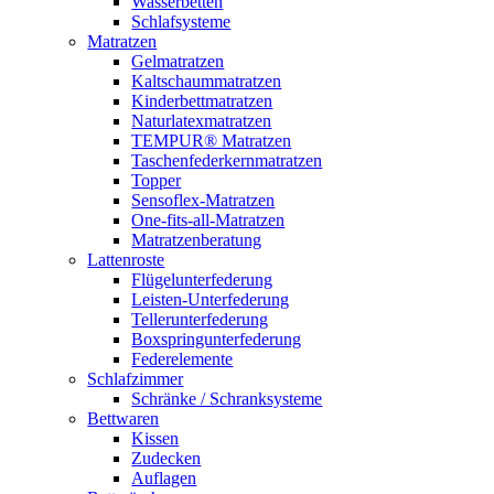
Wasserbetten
Schlafsysteme
Matratzen
Gelmatratzen
Kaltschaummatratzen
Kinderbettmatratzen
Naturlatexmatratzen
TEMPUR® Matratzen
Taschenfederkernmatratzen
Topper
Sensoflex-Matratzen
One-fits-all-Matratzen
Matratzenberatung
Lattenroste
Flügelunterfederung
Leisten-Unterfederung
Tellerunterfederung
Boxspringunterfederung
Federelemente
Schlafzimmer
Schränke / Schranksysteme
Bettwaren
Kissen
Zudecken
Auflagen