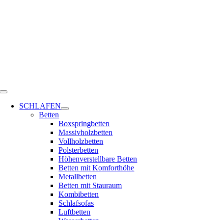
Zum
Inhalt
springen
Toggle
Navigation
SCHLAFEN
Betten
Boxspringbetten
Massivholzbetten
Vollholzbetten
Polsterbetten
Höhenverstellbare Betten
Betten mit Komforthöhe
Metallbetten
Betten mit Stauraum
Kombibetten
Schlafsofas
Luftbetten