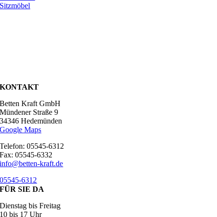
Sitzmöbel
KONTAKT
Betten Kraft GmbH
Mündener Straße 9
34346 Hedemünden
Google Maps
Telefon: 05545-6312
Fax: 05545-6332
info@betten-kraft.de
05545-6312
FÜR SIE DA
Dienstag bis Freitag
10 bis 17 Uhr