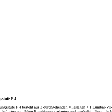
sstufe F 4
ungsstufe F 4 besteht aus 3 durchgehenden Vlieslagen + 1 Lumbar-Vlies
 häufigsten gewählten Beruhigungsvarianten und ermöglicht Ihnen ein 