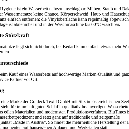
 Hygiene ist ein Wasserbett nahezu unschlagbar. Milben, Staub und Bak
ner Wassermatratze keine Chance. Körperschweiß, Haut- und Haarsch
ganz einfach entfernen: die Vinyloberfläche kann regelmäßig abgewisch
uflage ist abnehmbar und in der Waschmaschine bis 60°C waschbar.
e Stützkraft
atratze liegt sich nicht durch, bei Bedarf kann einfach etwas mehr Wa
erden.
unterschiede
beim Kauf eines Wasserbetts auf hochwertige Marken-Qualität und ganz
rvice Partner vor Ort!
ng
t eine Marke der Goldeck Textil GmbH mit Sitz im östereichischen See
steht für traumhaft guten Schlaf in qualitativ hochwertigen Wasserbett
aus edlen Materialien und modernsten Produktionsverfahren. BluTimes i
sserbettproduzent und setzt ganz auf traditionelle und zeitgemäße
lität „Made in Austria“. So findet die mehrheitliche Herstellung der
omponenten auf hauseigenen Anlagen und Werkstätten statt.