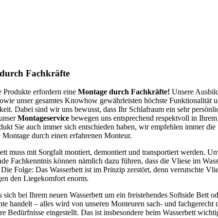
durch Fachkräfte
 Produkte erfordern eine
Montage durch Fachkräfte!
Unsere Ausbil
sowie unser gesamtes Knowhow gewährleisten höchste Funktionalität 
eit. Dabei sind wir uns bewusst, dass Ihr Schlafraum ein sehr persönli
 unser
Montageservice
bewegen uns entsprechend respektvoll in Ihrem
dukt Sie auch immer sich entschieden haben, wir empfehlen immer die
e Montage durch einen erfahrenen Monteur.
tt muss mit Sorgfalt montiert, demontiert und transportiert werden. U
de Fachkenntnis können nämlich dazu führen, dass die Vliese im Was
 Die Folge: Das Wasserbett ist im Prinzip zerstört, denn verrutschte Vli
igen den Liegekomfort enorm.
s sich bei Ihrem neuen Wasserbett um ein freistehendes Softside Bett od
te handelt – alles wird von unseren Monteuren sach- und fachgerecht 
re Bedürfnisse eingestellt. Das ist insbesondere beim Wasserbett wichti