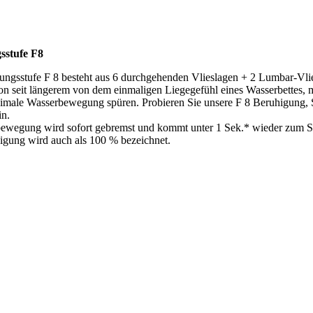
sstufe F8
ungsstufe F 8 besteht aus 6 durchgehenden Vlieslagen + 2 Lumbar-Vlie
on seit längerem von dem einmaligen Liegegefühl eines Wasserbettes, 
nimale Wasserbewegung spüren. Probieren Sie unsere F 8 Beruhigung,
in.
ewegung wird sofort gebremst und kommt unter 1 Sek.* wieder zum Sti
igung wird auch als 100 % bezeichnet.