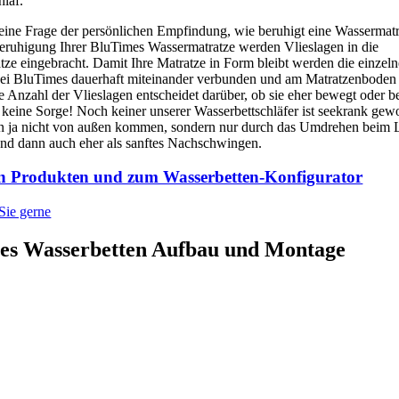
hlaf.
 eine Frage der persönlichen Empfindung, wie beruhigt eine Wassermatr
eruhigung Ihrer BluTimes Wassermatratze werden Vlieslagen in die
ze eingebracht. Damit Ihre Matratze in Form bleibt werden die einzel
bei BluTimes dauerhaft miteinander verbunden und am Matratzenboden 
ie Anzahl der Vlieslagen entscheidet darüber, ob sie eher bewegt oder b
 keine Sorge! Noch keiner unserer Wasserbettschläfer ist seekrank gew
ja nicht von außen kommen, sondern nur durch das Umdrehen beim 
Und dann auch eher als sanftes Nachschwingen.
n Produkten und zum Wasserbetten-Konfigurator
Sie gerne
es Wasserbetten Aufbau und Montage