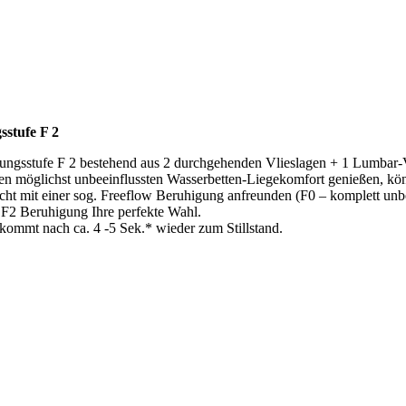
sstufe F 2
ungsstufe F 2 bestehend aus 2 durchgehenden Vlieslagen + 1 Lumbar-V
en möglichst unbeeinflussten Wasserbetten-Liegekomfort genießen, kö
cht mit einer sog. Freeflow Beruhigung anfreunden (F0 – komplett unb
 F2 Beruhigung Ihre perfekte Wahl.
kommt nach ca. 4 -5 Sek.* wieder zum Stillstand.