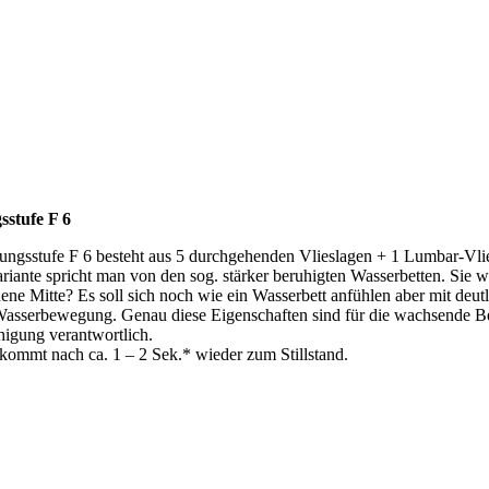
sstufe F 6
ungsstufe F 6 besteht aus 5 durchgehenden Vlieslagen + 1 Lumbar-Vli
riante spricht man von den sog. stärker beruhigten Wasserbetten. Sie
dene Mitte? Es soll sich noch wie ein Wasserbett anfühlen aber mit deut
 Wasserbewegung. Genau diese Eigenschaften sind für die wachsende Be
higung verantwortlich.
kommt nach ca. 1 – 2 Sek.* wieder zum Stillstand.