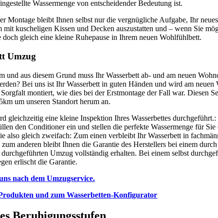
eingestellte Wassermenge von entscheidender Bedeutung ist.
er Montage bleibt Ihnen selbst nur die vergnügliche Aufgabe, Ihr neue
m mit kuscheligen Kissen und Decken auszustatten und – wenn Sie mö
e doch gleich eine kleine Ruhepause in Ihrem neuen Wohlfühlbett.
tt Umzug
um und aus diesem Grund muss Ihr Wasserbett ab- und am neuen Wohno
erden? Bei uns ist Ihr Wasserbett in guten Händen und wird am neuen
 Sorgfalt montiert, wie dies bei der Erstmontage der Fall war. Diesen Se
 75km um unseren Standort herum an.
rd gleichzeitig eine kleine Inspektion Ihres Wasserbettes durchgeführt.:
üllen den Conditioner ein und stellen die perfekte Wassermenge für Sie 
Sie also gleich zweifach: Zum einen verbleibt Ihr Wasserbett in fachmä
zum anderen bleibt Ihnen die Garantie des Herstellers bei einem durch
 durchgeführten Umzug vollständig erhalten. Bei einem selbst durchge
en erlischt die Garantie.
 uns nach dem Umzugservice.
Produkten und zum Wasserbetten-Konfigurator
es Beruhigungsstufen