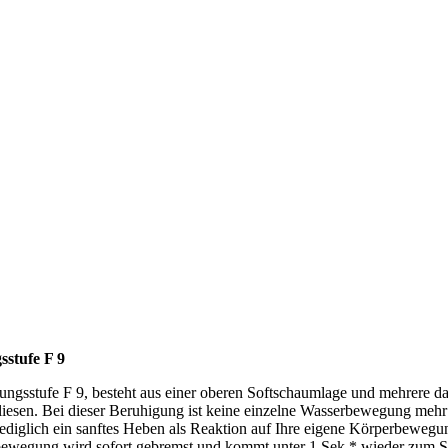
sstufe F 9
ungsstufe F 9, besteht aus einer oberen Softschaumlage und mehrere da
liesen. Bei dieser Beruhigung ist keine einzelne Wasserbewegung mehr 
ediglich ein sanftes Heben als Reaktion auf Ihre eigene Körperbewegu
ewegung wird sofort gebremst und kommt unter 1 Sek.* wieder zum Sti