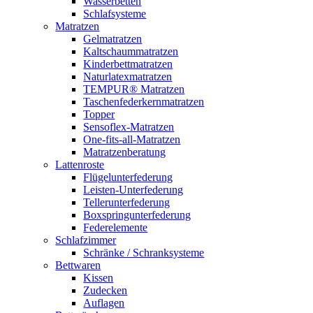
Wasserbetten
Schlafsysteme
Matratzen
Gelmatratzen
Kaltschaummatratzen
Kinderbettmatratzen
Naturlatexmatratzen
TEMPUR® Matratzen
Taschenfederkernmatratzen
Topper
Sensoflex-Matratzen
One-fits-all-Matratzen
Matratzenberatung
Lattenroste
Flügelunterfederung
Leisten-Unterfederung
Tellerunterfederung
Boxspringunterfederung
Federelemente
Schlafzimmer
Schränke / Schranksysteme
Bettwaren
Kissen
Zudecken
Auflagen