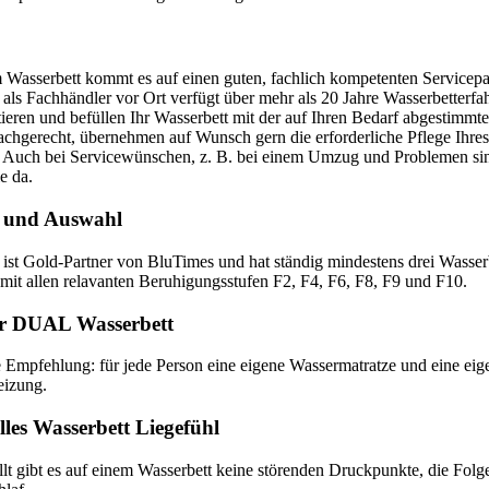
 Wasserbett kommt es auf einen guten, fachlich kompetenten Servicepa
 als Fachhändler vor Ort verfügt über mehr als 20 Jahre Wasserbetterfa
tieren und befüllen Ihr Wasserbett mit der auf Ihren Bedarf abgestimmt
achgerecht, übernehmen auf Wunsch gern die erforderliche Pflege Ihre
. Auch bei Servicewünschen, z. B. bei einem Umzug und Problemen si
e da.
 und Auswahl
 ist Gold-Partner von BluTimes und hat ständig mindestens drei Wasser
mit allen relavanten Beruhigungsstufen F2, F4, F6, F8, F9 und F10.
r DUAL Wasserbett
e Empfehlung: für jede Person eine eigene Wassermatratze und eine eig
eizung.
lles Wasserbett Liegefühl
llt gibt es auf einem Wasserbett keine störenden Druckpunkte, die Folge 