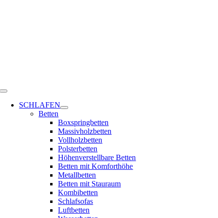
Zum
Inhalt
springen
Toggle
Navigation
SCHLAFEN
Betten
Boxspringbetten
Massivholzbetten
Vollholzbetten
Polsterbetten
Höhenverstellbare Betten
Betten mit Komforthöhe
Metallbetten
Betten mit Stauraum
Kombibetten
Schlafsofas
Luftbetten