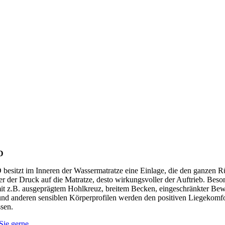
D
besitzt im Inneren der Wassermatratze eine Einlage, die den ganzen R
her der Druck auf die Matratze, desto wirkungsvoller der Auftrieb. Beso
t z.B. ausgeprägtem Hohlkreuz, breitem Becken, eingeschränkter Bew
nd anderen sensiblen Körperprofilen werden den positiven Liegekomfo
ssen.
Sie gerne