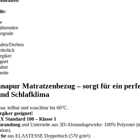
Matratzen
ile:
ne
führenden
tegrade
den/Drehen
rderlich
rgiker
gnet
ahre
ntie
napur Matratzenbezug – sorgt für ein perf
und Schlafklima
r, teilbar und waschbar bis 60°C.
rgiker geeignet!
Standard 100 – Klasse 1
mrandung
und Unterseite aus 3D-Abstandsgewirke: 100% Polyester (
tion).
che
aus ELASTESSE Doppeltuch (570 g/m²):