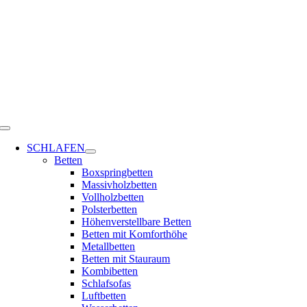
Zum
Inhalt
springen
Toggle
Navigation
SCHLAFEN
Betten
Boxspringbetten
Massivholzbetten
Vollholzbetten
Polsterbetten
Höhenverstellbare Betten
Betten mit Komforthöhe
Metallbetten
Betten mit Stauraum
Kombibetten
Schlafsofas
Luftbetten