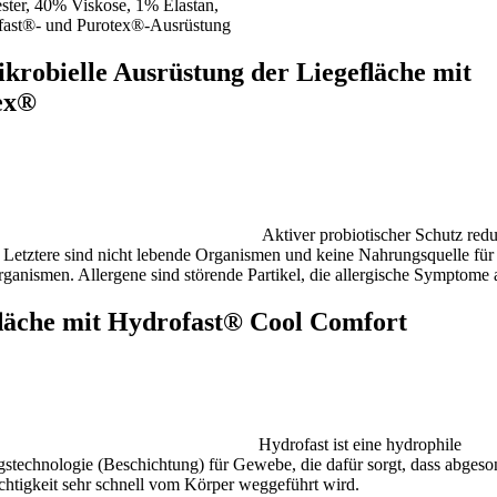
ster, 40% Viskose, 1% Elastan,
fast®- und Purotex®-Ausrüstung
krobielle Ausrüstung der Liegeﬂäche mit
ex®
Aktiver probiotischer Schutz redu
 Letztere sind nicht lebende Organismen und keine Nahrungsquelle für
ganismen. Allergene sind störende Partikel, die allergische Symptome 
ﬂäche mit Hydrofast® Cool Comfort
Hydrofast ist eine hydrophile
stechnologie (Beschichtung) für Gewebe, die dafür sorgt, dass abgeso
htigkeit sehr schnell vom Körper weggeführt wird.