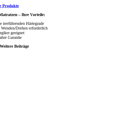
r Produkte
atratzen – Ihre Vorteile:
e irreführenden Härtegrade
n Wenden/Drehen erforderlich
rgiker geeignet
ahre Garantie
Weitere Beiträge