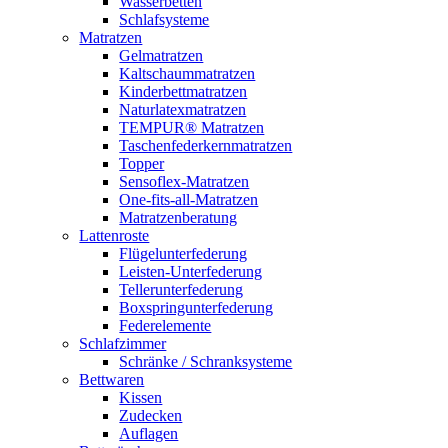
Wasserbetten
Schlafsysteme
Matratzen
Gelmatratzen
Kaltschaummatratzen
Kinderbettmatratzen
Naturlatexmatratzen
TEMPUR® Matratzen
Taschenfederkernmatratzen
Topper
Sensoflex-Matratzen
One-fits-all-Matratzen
Matratzenberatung
Lattenroste
Flügelunterfederung
Leisten-Unterfederung
Tellerunterfederung
Boxspringunterfederung
Federelemente
Schlafzimmer
Schränke / Schranksysteme
Bettwaren
Kissen
Zudecken
Auflagen