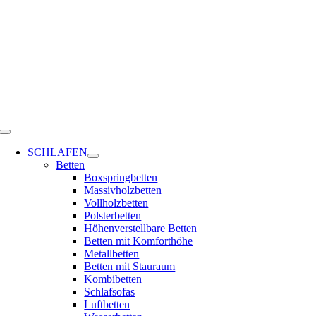
Zum
Inhalt
springen
Toggle
Navigation
SCHLAFEN
Betten
Boxspringbetten
Massivholzbetten
Vollholzbetten
Polsterbetten
Höhenverstellbare Betten
Betten mit Komforthöhe
Metallbetten
Betten mit Stauraum
Kombibetten
Schlafsofas
Luftbetten