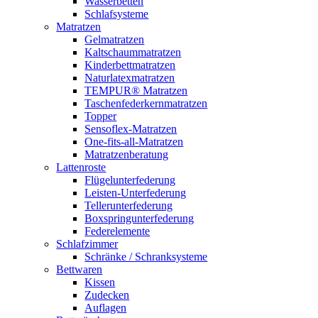
Wasserbetten
Schlafsysteme
Matratzen
Gelmatratzen
Kaltschaummatratzen
Kinderbettmatratzen
Naturlatexmatratzen
TEMPUR® Matratzen
Taschenfederkernmatratzen
Topper
Sensoflex-Matratzen
One-fits-all-Matratzen
Matratzenberatung
Lattenroste
Flügelunterfederung
Leisten-Unterfederung
Tellerunterfederung
Boxspringunterfederung
Federelemente
Schlafzimmer
Schränke / Schranksysteme
Bettwaren
Kissen
Zudecken
Auflagen