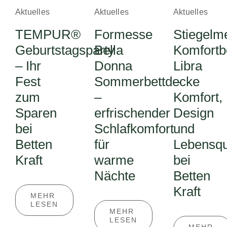
Aktuelles
Aktuelles
Aktuelles
TEMPUR®
Formesse
Stiegelm
Geburtstagsparty
Bella
Komfortb
– Ihr
Donna
Libra
Fest
Sommerbettdecke
–
zum
–
Komfort,
Sparen
erfrischender
Design
bei
Schlafkomfort
und
Betten
für
Lebensqu
Kraft
warme
bei
Nächte
Betten
Kraft
MEHR
LESEN
MEHR
LESEN