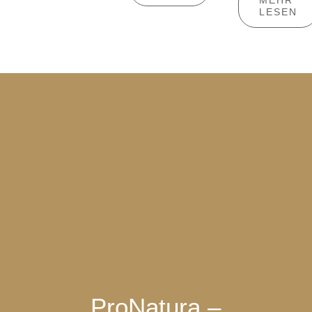
MEHR
LESEN
ProNatura –