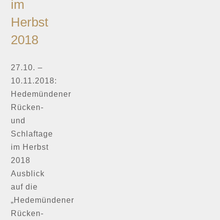
im
ANGE
Herbst
2018
KONT
27.10. –
10.11.2018:
Hedemündener
Rücken-
und
Schlaftage
im Herbst
2018
Ausblick
auf die
„Hedemündener
Rücken-