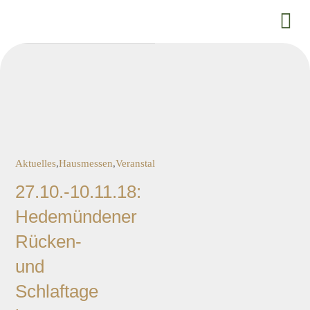
Zum
Tog
Inhalt
springen
Nav
SCHL
SITZE
MARK
Aktuelles
,
Hausmessen
,
Veranstaltung
27.10.-10.11.18:
SERV
Hedemündener
Rücken-
ÜBER
und
Schlaftage
AKTU