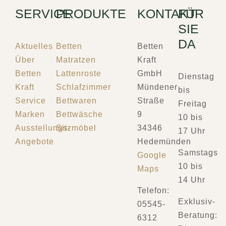
SERVICE
PRODUKTE
KONTAKT
FÜR
SIE
DA
Aktuelles
Betten
Betten
Über
Matratzen
Kraft
Betten
Lattenroste
GmbH
Dienstag
Kraft
Schlafzimmer
Mündener
bis
Service
Bettwaren
Straße
Freitag
Marken
Bettwäsche
9
10 bis
Ausstellungs-
Sitzmöbel
34346
17 Uhr
Angebote
Hedemünden
Samstags
Google
10 bis
Maps
14 Uhr
Telefon:
Exklusiv-
05545-
Beratung:
6312