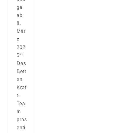
ge
ab
8.
Mär
z
202
5“:
Das
Bett
en
Kraf
t-
Tea
m
präs
enti