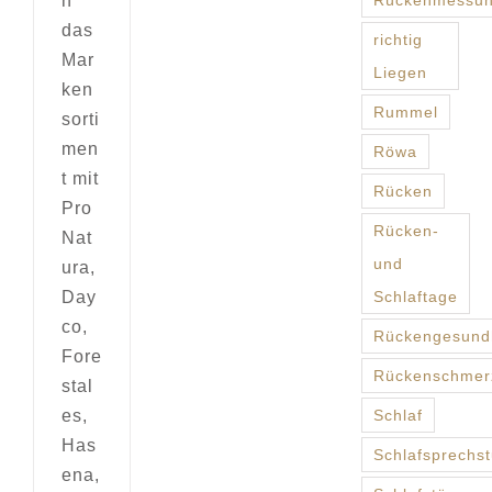
n
Rückenmessu
das
richtig
Mar
Liegen
ken
Rummel
sorti
men
Röwa
t mit
Rücken
Pro
Rücken-
Nat
und
ura,
Day
Schlaftage
co,
Rückengesund
Fore
Rückenschmer
stal
es,
Schlaf
Has
Schlafsprechs
ena,