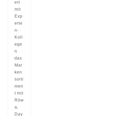
ert
mit
Exp
erte
n-
Koll
ege
n
das
Mar
ken
sorti
men
t mit
Röw
a,
Day