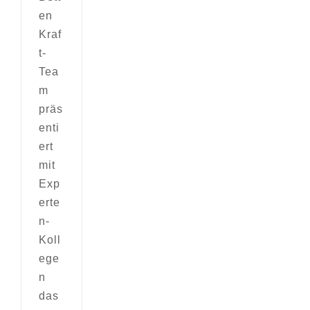
en
Kraf
t-
Tea
m
präs
enti
ert
mit
Exp
erte
n-
Koll
ege
n
das