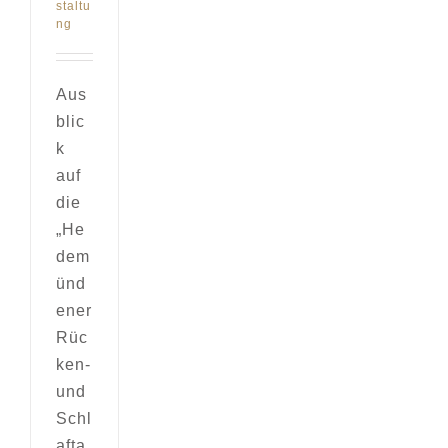
staltu
ng
Aus
blic
k
auf
die
„He
dem
ünd
ener
Rüc
ken-
und
Schl
afta