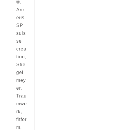
®,
Anr
ei®,
SP
suis
se
crea
tion,
Stie
gel
mey
er,
Trau
mwe
rk,
fitfor
m,