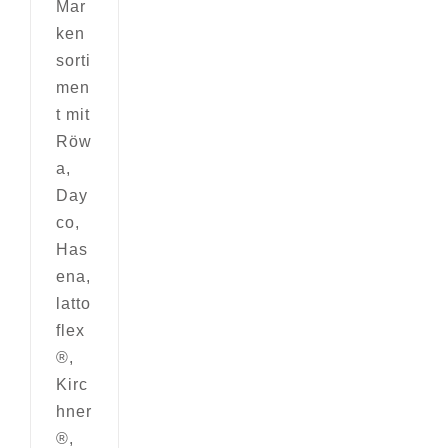
Mar
ken
sorti
men
t mit
Röw
a,
Day
co,
Has
ena,
latto
flex
®,
Kirc
hner
®,