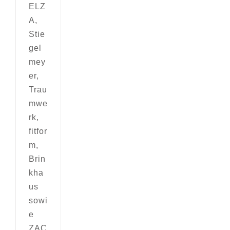
ELZ
A,
Stie
gel
mey
er,
Trau
mwe
rk,
fitfor
m,
Brin
kha
us
sowi
e
ZAC