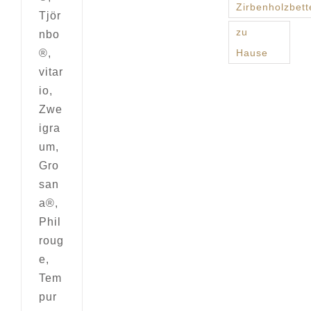
Zirbenholzbett
Tjör
zu
nbo
®,
Hause
vitar
io,
Zwe
igra
um,
Gro
san
a®,
Phil
roug
e,
Tem
pur