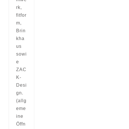
rk,
fitfor
m,
Brin
kha
us
sowi
e
ZAC
K-
Desi
gn.
(allg
eme
ine
Öffn