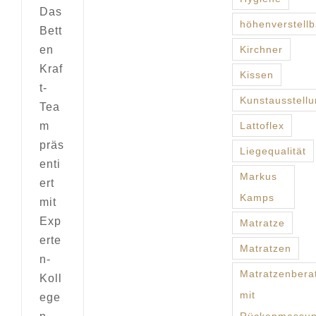
Das
höhenverstellb
Bett
en
Kirchner
Kraf
Kissen
t-
Kunstausstell
Tea
m
Lattoflex
präs
Liegequalität
enti
Markus
ert
Kamps
mit
Exp
Matratze
erte
Matratzen
n-
Matratzenbera
Koll
mit
ege