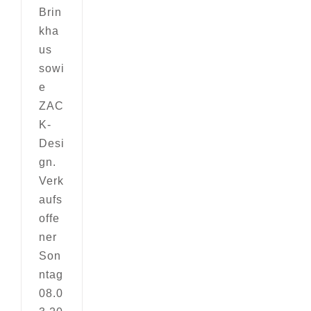
Brin
kha
us
sowi
e
ZAC
K-
Desi
gn.
Verk
aufs
offe
ner
Son
ntag
08.0