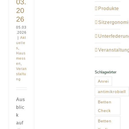
03.
Produkte
20
26
Sitzergonomi
05.03
.2026
Unterfederu
|
Akt
uelle
s
,
Veranstaltun
Haus
mess
en
,
Veran
Schlagwörter
staltu
ng
Anrei
antimikrobiell
Aus
Betten
blic
Check
k
Betten
auf