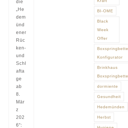
Kraft
die
„He
BI-OME
dem
Black
ünd
Week
ener
Offer
Rüc
ken-
Boxspringbett
und
Konfigurator
Schl
Brinkhaus
afta
Boxspringbett
ge
ab
dormiente
8.
Gesundheit
Mär
Hedemünden
z
202
Herbst
6“:
Hygiene