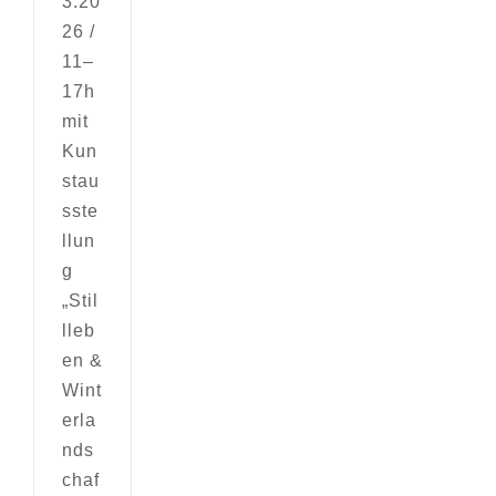
3.20
26 /
11–
17h
mit
Kun
stau
sste
llun
g
„Stil
lleb
en &
Wint
erla
nds
chaf