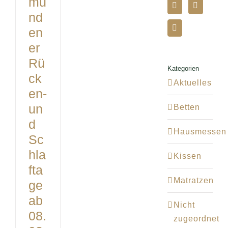
mü
nd
ANGE
en
er
KONT
Rü
Kategorien
ck
Aktuelles
en-
un
Betten
d
Hausmessen
Sc
hla
Kissen
fta
Matratzen
ge
ab
Nicht
08.
zugeordnet