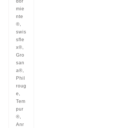
dor
mie
nte
®,
swis
sfle
x®,
Gro
san
a®,
Phil
roug
e,
Tem
pur
®,
Anr