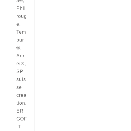
a®,
Phil
roug
e,
Tem
pur
®,
Anr
ei®,
SP
suis
se
crea
tion,
ER
GOF
IT,