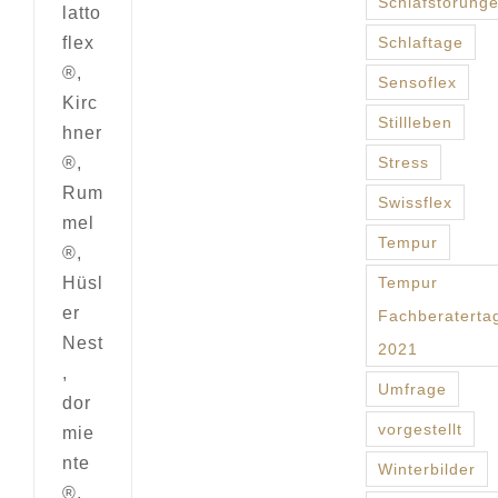
Schlafstörung
latto
flex
Schlaftage
®,
Sensoflex
Kirc
Stillleben
hner
®,
Stress
Rum
Swissflex
mel
Tempur
®,
Hüsl
Tempur
er
Fachberaterta
Nest
2021
,
Umfrage
dor
vorgestellt
mie
nte
Winterbilder
®,