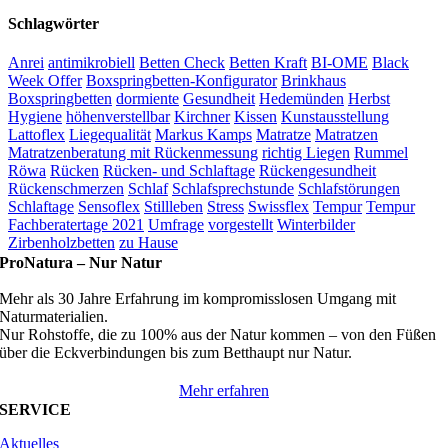
Schlagwörter
Anrei
antimikrobiell
Betten Check
Betten Kraft
BI-OME
Black
Week Offer
Boxspringbetten-Konfigurator
Brinkhaus
Boxspringbetten
dormiente
Gesundheit
Hedemünden
Herbst
Hygiene
höhenverstellbar
Kirchner
Kissen
Kunstausstellung
Lattoflex
Liegequalität
Markus Kamps
Matratze
Matratzen
Matratzenberatung mit Rückenmessung
richtig Liegen
Rummel
Röwa
Rücken
Rücken- und Schlaftage
Rückengesundheit
Rückenschmerzen
Schlaf
Schlafsprechstunde
Schlafstörungen
Schlaftage
Sensoflex
Stillleben
Stress
Swissflex
Tempur
Tempur
Fachberatertage 2021
Umfrage
vorgestellt
Winterbilder
Zirbenholzbetten
zu Hause
ProNatura –
Nur Natur
Mehr als 30 Jahre Erfahrung im kompromisslosen Umgang mit
Naturmaterialien.
Nur Rohstoffe, die zu 100% aus der Natur kommen – von den Füßen
über die Eckverbindungen bis zum Betthaupt nur Natur.
Mehr erfahren
SERVICE
Aktuelles