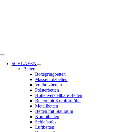
Zum
Inhalt
springen
Toggle
Navigation
SCHLAFEN
Betten
Boxspringbetten
Massivholzbetten
Vollholzbetten
Polsterbetten
Höhenverstellbare Betten
Betten mit Komforthöhe
Metallbetten
Betten mit Stauraum
Kombibetten
Schlafsofas
Luftbetten