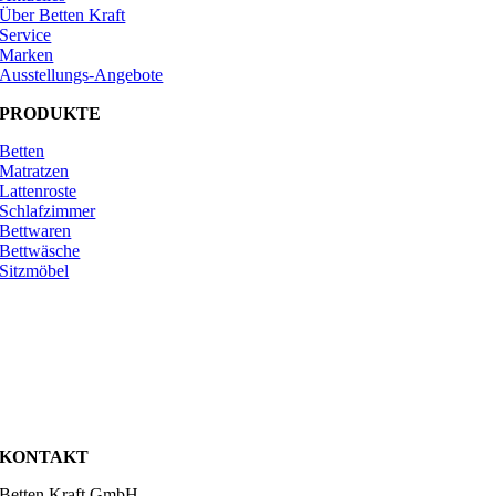
Über Betten Kraft
Service
Marken
Ausstellungs-Angebote
PRODUKTE
Betten
Matratzen
Lattenroste
Schlafzimmer
Bettwaren
Bettwäsche
Sitzmöbel
KONTAKT
Betten Kraft GmbH