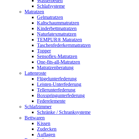
Wasserbetten
Schlafsysteme
Matratzen
Gelmatratzen
Kaltschaummatratzen
Kinderbettmatratzen
Naturlatexmatratzen
TEMPUR® Matratzen
Taschenfederkernmatratzen
Topper
Sensoflex-Matratzen
One-fits-all-Matratzen
Matratzenberatung
Lattenroste
Flügelunterfederung
Leisten-Unterfederung
Tellerunterfederung
Boxspringunterfederung
Federelemente
Schlafzimmer
Schränke / Schranksysteme
Bettwaren
Kissen
Zudecken
Auflagen