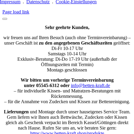
Impressum
.
Datenschutz
.
Cookie-Einstellungen
Page load link
Sehr geehrte Kunden,
wir freuen uns auf Ihren Besuch (auch ohne Terminvereinbarung) –
unser Geschäft ist
zu den angegebenen Geschäftszeiten
geöffnet:
Di-Fr 10-17 Uhr
Samstags 10-14 Uhr
Exklusiv-Beratung: Di-Do 17-19 Uhr (außerhalb der
Öffnungszeiten mit Termin)
Montags geschlossen
Wir bitten um vorherige Terminvereinbarung
unter 05545-6312 oder
info@betten-kraft.de
– für individuelle Kissen- und Matratzen-Beratungen mit
Rückenmessung,
– für die Annahme von Zudecken und Kissen zur Bettenreinigung.
Lieferungen
und Montage durch unser hauseigenes Service Team.
Gern liefern wir Ihnen auch Bettwäsche, Zudecken oder Kissen
gleich als Geschenk verpackt im Bereich Kassel/Göttingen direkt
nach Hause. Rufen Sie uns an, wir beraten Sie gern:
https://www.betten-kraft.shop/produkte