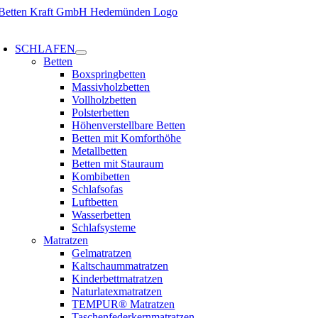
Zum
Inhalt
oggle
springen
avigation
SCHLAFEN
Betten
Boxspringbetten
Massivholzbetten
Vollholzbetten
Polsterbetten
Höhenverstellbare Betten
Betten mit Komforthöhe
Metallbetten
Betten mit Stauraum
Kombibetten
Schlafsofas
Luftbetten
Wasserbetten
Schlafsysteme
Matratzen
Gelmatratzen
Kaltschaummatratzen
Kinderbettmatratzen
Naturlatexmatratzen
TEMPUR® Matratzen
Taschenfederkernmatratzen