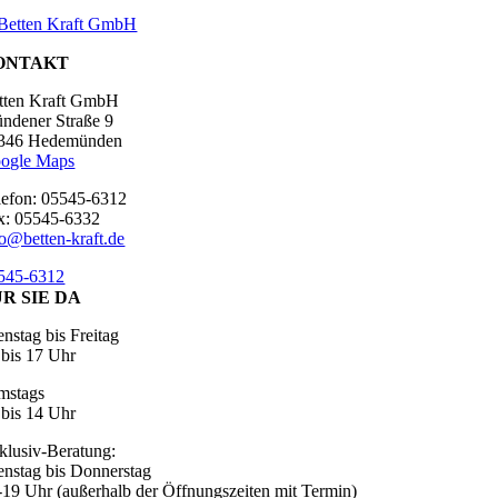
ONTAKT
tten Kraft GmbH
ndener Straße 9
346 Hedemünden
ogle Maps
lefon: 05545-6312
x: 05545-6332
fo@betten-kraft.de
545-6312
R SIE DA
enstag bis Freitag
 bis 17 Uhr
mstags
 bis 14 Uhr
klusiv-Beratung:
enstag bis Donnerstag
-19 Uhr (außerhalb der Öffnungszeiten mit Termin)