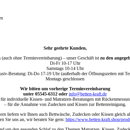
en
Sehr geehrte Kunden,
h (auch ohne Terminvereinbarung) – unser Geschäft ist
zu den angegeb
Di-Fr 10-17 Uhr
Samstags 10-14 Uhr
usiv-Beratung: Di-Do 17-19 Uhr (außerhalb der Öffnungszeiten mit Te
Montags geschlossen
Wir bitten um vorherige Terminvereinbarung
unter 05545-6312 oder
info@betten-kraft.de
 für individuelle Kissen- und Matratzen-Beratungen mit Rückenmessun
– für die Annahme von Zudecken und Kissen zur Bettenreinigung.
n liefern wir Ihnen auch Bettwäsche, Zudecken oder Kissen gleich al
en Sie uns an, wir beraten Sie gern:
https://www.betten-kraft.shop/prod
nd um den gesunden Schlaf zu den Themen Matratzen, Kissen, Zudecke