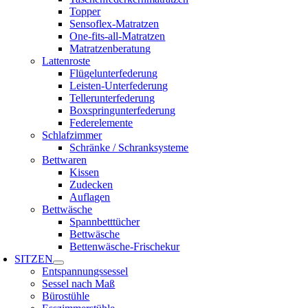
Topper
Sensoflex-Matratzen
One-fits-all-Matratzen
Matratzenberatung
Lattenroste
Flügelunterfederung
Leisten-Unterfederung
Tellerunterfederung
Boxspringunterfederung
Federelemente
Schlafzimmer
Schränke / Schranksysteme
Bettwaren
Kissen
Zudecken
Auflagen
Bettwäsche
Spannbetttücher
Bettwäsche
Bettenwäsche-Frischekur
SITZEN
Entspannungssessel
Sessel nach Maß
Bürostühle