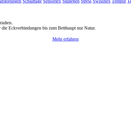
afstörungen
Schlaftage
Sensoflex
Stillleben
Stress
Swissflex
Tempur
T
ialien.
 die Eckverbindungen bis zum Betthaupt nur Natur.
Mehr erfahren