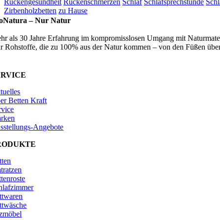
Rückengesundheit
Rückenschmerzen
Schlaf
Schlafsprechstunde
Schl
Zirbenholzbetten
zu Hause
oNatura –
Nur Natur
hr als 30 Jahre Erfahrung im kompromisslosen Umgang mit Naturmater
r Rohstoffe, die zu 100% aus der Natur kommen – von den Füßen über
ERVICE
tuelles
er Betten Kraft
rvice
rken
sstellungs-Angebote
RODUKTE
tten
tratzen
ttenroste
hlafzimmer
ttwaren
ttwäsche
tzmöbel