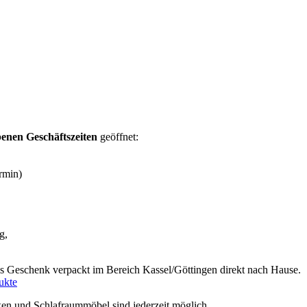
enen Geschäftszeiten
geöffnet:
rmin)
g,
s Geschenk verpackt im Bereich Kassel/Göttingen direkt nach Hause.
ukte
n und Schlafraummöbel sind jederzeit möglich.