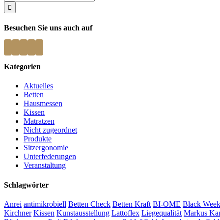
nach:
Besuchen Sie uns auch auf
Kategorien
Aktuelles
Betten
Hausmessen
Kissen
Matratzen
Nicht zugeordnet
Produkte
Sitzergonomie
Unterfederungen
Veranstaltung
Schlagwörter
Anrei
antimikrobiell
Betten Check
Betten Kraft
BI-OME
Black Week
Kirchner
Kissen
Kunstausstellung
Lattoflex
Liegequalität
Markus Ka