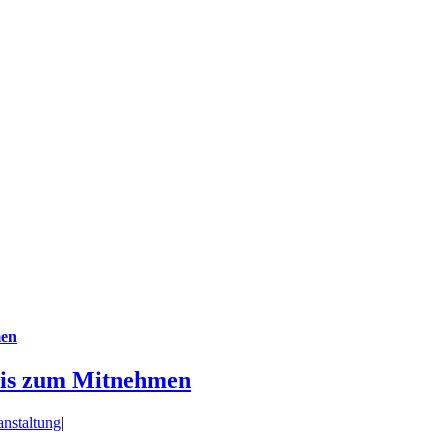
men
nis zum Mitnehmen
anstaltung
|