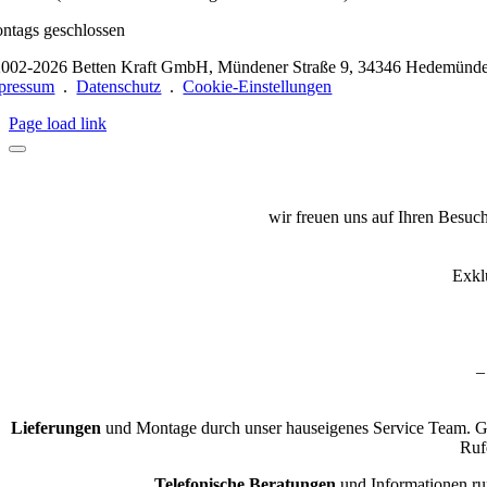
ntags geschlossen
002-2026 Betten Kraft GmbH, Mündener Straße 9, 34346 Hedemünd
pressum
.
Datenschutz
.
Cookie-Einstellungen
Page load link
wir freuen uns auf Ihren Besuc
Exkl
–
Lieferungen
und Montage durch unser hauseigenes Service Team. Ger
Ruf
Telefonische Beratungen
und Informationen ru