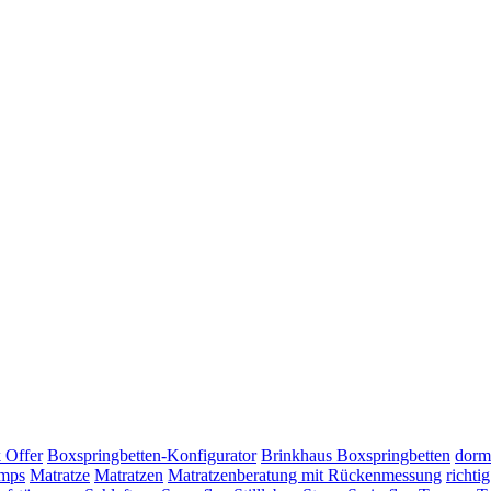
 Offer
Boxspringbetten-Konfigurator
Brinkhaus Boxspringbetten
dorm
mps
Matratze
Matratzen
Matratzenberatung mit Rückenmessung
richti