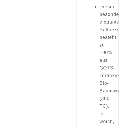
Dieser
besonders
elegante
Bettbezug
besteht
zu
100%
aus
GOTS-
zertifizierte
Bio-
Baumwollsa
(300
TC),
ist
weich,