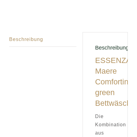
Beschreibung
Beschreibung
ESSENZA
Maere
Comforting
green
Bettwäsche
Die
Kombination
aus