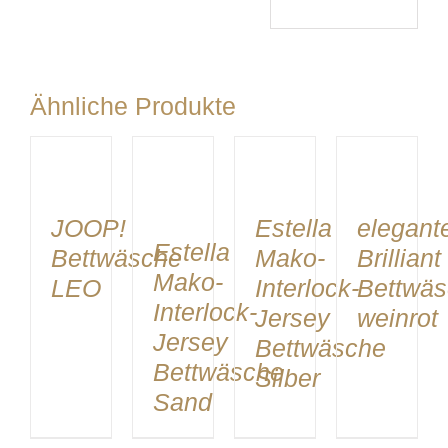
Ähnliche Produkte
DETAILS
DETAILS
DETAILS
DETAILS
JOOP!
Estella
elegant
Estella
Bettwäsche
Mako-
Brilliant
Mako-
LEO
Interlock-
Bettwä
Interlock-
Jersey
weinrot
Jersey
Bettwäsche
Bettwäsche
Silber
Sand