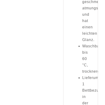
geschmeidi
atmungsakt
und
hat
einen
leichten
Glanz.
Waschbar
bis
60
°C,
trocknergee
Lieferumfan
1
Bettbezug
in
der