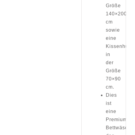
Größe
140×200
cm
sowie
eine
Kissenhülle
in
der
Größe
70×90
cm.
Dies
ist
eine
Premium
Bettwäsche