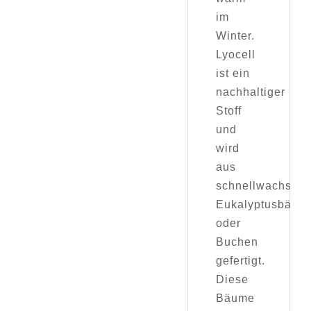
im
Winter.
Lyocell
ist ein
nachhaltiger
Stoff
und
wird
aus
schnellwachsen
Eukalyptusbäum
oder
Buchen
gefertigt.
Diese
Bäume