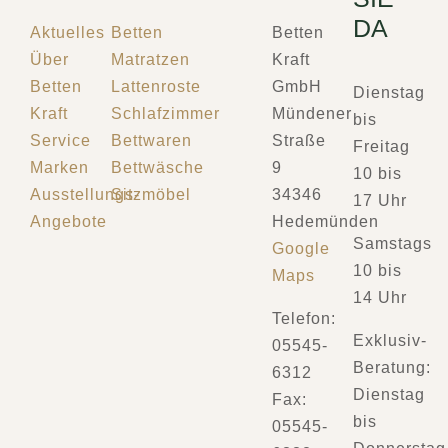
DA
Aktuelles
Betten
Betten
Über
Matratzen
Kraft
Betten
Lattenroste
GmbH
Dienstag
Kraft
Schlafzimmer
Mündener
bis
Service
Bettwaren
Straße
Freitag
Marken
Bettwäsche
9
10 bis
Ausstellungs-
Sitzmöbel
34346
17 Uhr
Angebote
Hedemünden
Samstags
Google
10 bis
Maps
14 Uhr
Telefon:
Exklusiv-
05545-
Beratung:
6312
Dienstag
Fax:
bis
05545-