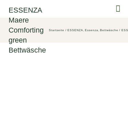
Zum
ESSENZA
Tog
Inhalt
Maere
springen
Nav
SCHL
Comforting
Startseite
ESSENZA
Essenza
Bettwäsche
ESS
green
SITZE
Bettwäsche
MARK
SERV
ÜBER
AKTU