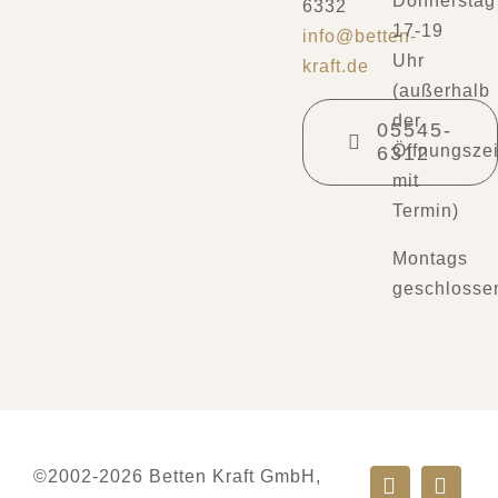
Donnerstag
6332
17-19
info@betten-
Uhr
kraft.de
(außerhalb
der
05545-
Öffnungszei
6312
mit
Termin)
Montags
geschlosse
©2002-2026 Betten Kraft GmbH,