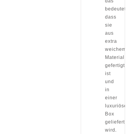
das
bedeutet,
dass
sie
aus
extra
weichem
Material
gefertigt
ist
und
in
einer
luxuriösen
Box
geliefert
wird.