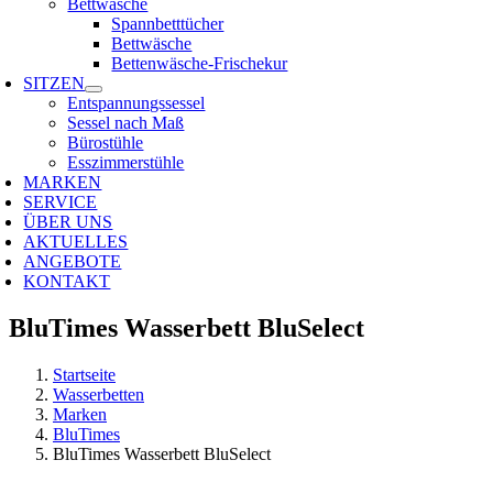
Bettwäsche
Spannbetttücher
Bettwäsche
Bettenwäsche-Frischekur
SITZEN
Entspannungssessel
Sessel nach Maß
Bürostühle
Esszimmerstühle
MARKEN
SERVICE
ÜBER UNS
AKTUELLES
ANGEBOTE
KONTAKT
BluTimes Wasserbett BluSelect
Startseite
Wasserbetten
Marken
BluTimes
BluTimes Wasserbett BluSelect