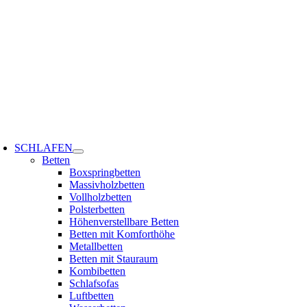
Zum
Inhalt
springen
oggle
avigation
SCHLAFEN
Betten
Boxspringbetten
Massivholzbetten
Vollholzbetten
Polsterbetten
Höhenverstellbare Betten
Betten mit Komforthöhe
Metallbetten
Betten mit Stauraum
Kombibetten
Schlafsofas
Luftbetten