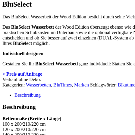
BluSelect
Das BluSelect Wasserbett der Wood Edition besticht durch seine Viels
Das
BluSelect
Wasserbett
der Wood Edition überzeugt ebenso wie die
praktischen Schubkästen im Unterbau sowie die optional verfügbar
entscheiden und ob Sie besser auf zwei einzelnen (DUAL-System ab 
Ihres
BluSelect
möglich.
Individuell designen
Gestalten Sie Ihr
BluSelect
Wasserbett
ganz individuell: Statten Sie
> Preis auf Anfrage
Verkauf ohne Deko.
Kategorien:
Wasserbetten
,
BluTimes
,
Marken
Schlagwörter:
Blkutime
Beschreibung
Beschreibung
Bettenmaße (Breite x Länge)
100 x 200/210/220 cm
120 x 200/210/220 cm
140 x 200/210/220 cm