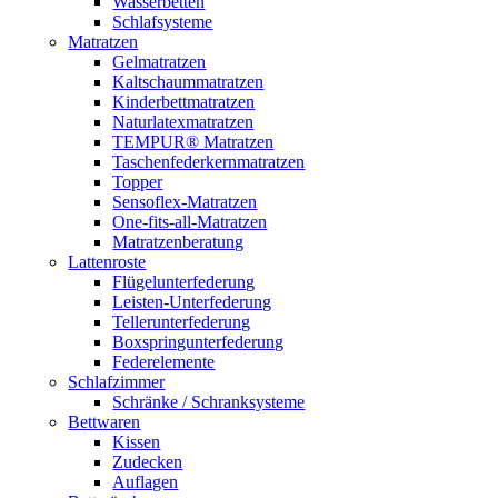
Wasserbetten
Schlafsysteme
Matratzen
Gelmatratzen
Kaltschaummatratzen
Kinderbettmatratzen
Naturlatexmatratzen
TEMPUR® Matratzen
Taschenfederkernmatratzen
Topper
Sensoflex-Matratzen
One-fits-all-Matratzen
Matratzenberatung
Lattenroste
Flügelunterfederung
Leisten-Unterfederung
Tellerunterfederung
Boxspringunterfederung
Federelemente
Schlafzimmer
Schränke / Schranksysteme
Bettwaren
Kissen
Zudecken
Auflagen