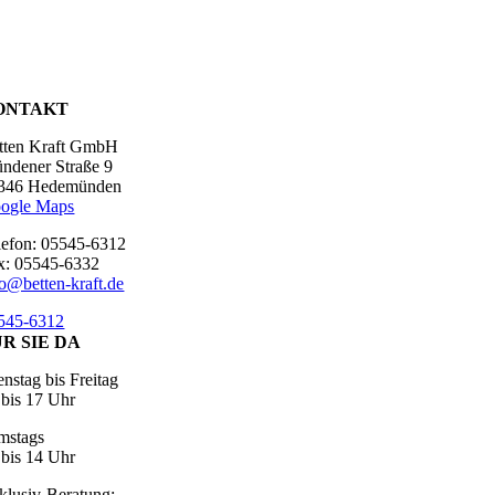
ONTAKT
tten Kraft GmbH
ndener Straße 9
346 Hedemünden
ogle Maps
lefon: 05545-6312
x: 05545-6332
fo@betten-kraft.de
545-6312
R SIE DA
enstag bis Freitag
 bis 17 Uhr
mstags
 bis 14 Uhr
klusiv-Beratung: