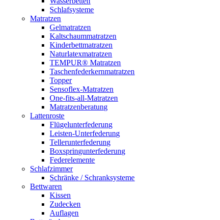
Wasserbetten
Schlafsysteme
Matratzen
Gelmatratzen
Kaltschaummatratzen
Kinderbettmatratzen
Naturlatexmatratzen
TEMPUR® Matratzen
Taschenfederkernmatratzen
Topper
Sensoflex-Matratzen
One-fits-all-Matratzen
Matratzenberatung
Lattenroste
Flügelunterfederung
Leisten-Unterfederung
Tellerunterfederung
Boxspringunterfederung
Federelemente
Schlafzimmer
Schränke / Schranksysteme
Bettwaren
Kissen
Zudecken
Auflagen