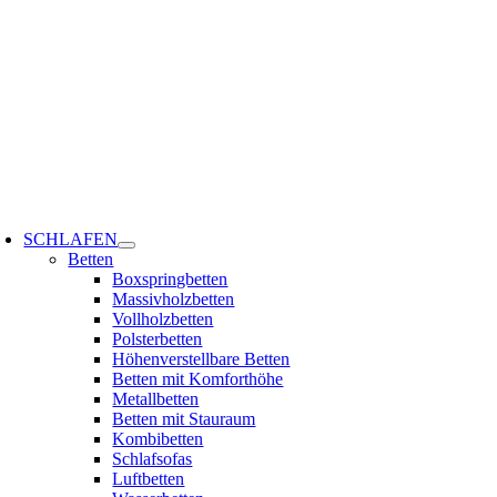
Zum
Inhalt
springen
oggle
avigation
SCHLAFEN
Betten
Boxspringbetten
Massivholzbetten
Vollholzbetten
Polsterbetten
Höhenverstellbare Betten
Betten mit Komforthöhe
Metallbetten
Betten mit Stauraum
Kombibetten
Schlafsofas
Luftbetten