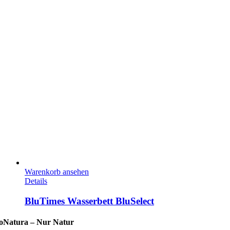
Warenkorb ansehen
Details
BluTimes Wasserbett BluSelect
oNatura –
Nur Natur