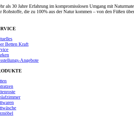
hr als 30 Jahre Erfahrung im kompromisslosen Umgang mit Naturmater
r Rohstoffe, die zu 100% aus der Natur kommen – von den Füßen über
ERVICE
tuelles
er Betten Kraft
rvice
rken
sstellungs-Angebote
RODUKTE
tten
tratzen
ttenroste
hlafzimmer
ttwaren
ttwäsche
tzmöbel